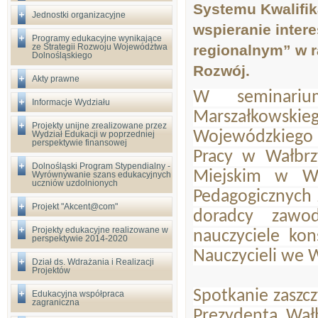
Systemu Kwalifik
Jednostki organizacyjne
wspieranie inter
Programy edukacyjne wynikające
ze Strategii Rozwoju Województwa
regionalnym” w 
Dolnośląskiego
Rozwój.
Akty prawne
W seminarium
Informacje Wydziału
Marszałkowskie
Projekty unijne zrealizowane przez
Wojewódzkiego 
Wydział Edukacji w poprzedniej
perspektywie finansowej
Pracy w Wałbrz
Dolnośląski Program Stypendialny -
Miejskim w Wał
Wyrównywanie szans edukacyjnych
uczniów uzdolnionych
Pedagogicznych 
Projekt "Akcent@com"
doradcy zawod
Projekty edukacyjne realizowane w
nauczyciele kon
perspektywie 2014-2020
Nauczycieli we 
Dział ds. Wdrażania i Realizacji
Projektów
Spotkanie zaszcz
Edukacyjna współpraca
zagraniczna
Prezydenta Wał