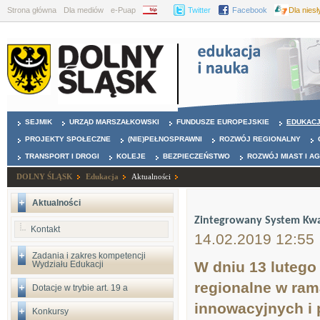
Strona główna
Dla mediów
e-Puap
BIP
Twitter
Facebook
Dla nies
SEJMIK
URZĄD MARSZAŁKOWSKI
FUNDUSZE EUROPEJSKIE
EDUKAC
PROJEKTY SPOŁECZNE
(NIE)PEŁNOSPRAWNI
ROZWÓJ REGIONALNY
TRANSPORT I DROGI
KOLEJE
BEZPIECZEŃSTWO
ROZWÓJ MIAST I A
DOLNY ŚLĄSK
Edukacja
Aktualności
Aktualności
Zintegrowany System Kwali
Kontakt
14.02.2019 12:55
Zadania i zakres kompetencji
W dniu 13 lutego
Wydziału Edukacji
regionalne w rama
Dotacje w trybie art. 19 a
innowacyjnych i 
Konkursy