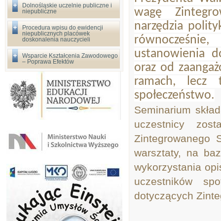
Dolnośląskie uczelnie publiczne i
wagę Zintegro
niepubliczne
narzędzia polity
Procedura wpisu do ewidencji
niepublicznych placówek
równocześnie
doskonalenia nauczycieli
ustanowienia d
Wsparcie Kształcenia Zawodowego
– Poprawa Efektów
oraz od zaangażo
ramach, lecz 
społeczeństwo.
Seminarium skład
uczestnicy zos
Zintegrowanego S
warsztaty, na b
wykorzystania opi
uczestników spo
dotyczących Zinte