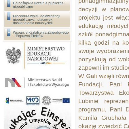
ponadgimnazjaln
Dolnośląskie uczelnie publiczne i
niepubliczne
decyzji w planow
Procedura wpisu do ewidencji
projektu jest włąc
niepublicznych placówek
doskonalenia nauczycieli
edukację młodych
Wsparcie Kształcenia Zawodowego
szkół ponadgimna
– Poprawa Efektów
kilka godzi na k
swoje wyobrażeni
pozyskują od wolo
zapewni im studio
W Gali wzięli rów
Fundacji, Pani 
Towarzystwa Ek
Lubinie repreze
programu, Pani D
Kamila Gruchała 
okazję zwiedzić C