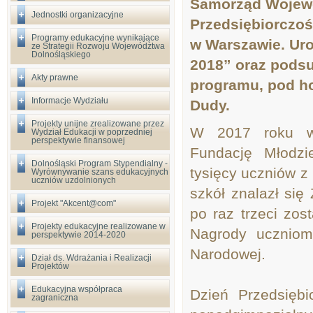
Samorząd Wojewód
Jednostki organizacyjne
Przedsiębiorczoś
Programy edukacyjne wynikające
w Warszawie. Uro
ze Strategii Rozwoju Województwa
Dolnośląskiego
2018” oraz podsu
Akty prawne
programu, pod h
Informacje Wydziału
Dudy.
Projekty unijne zrealizowane przez
W 2017 roku w 
Wydział Edukacji w poprzedniej
perspektywie finansowej
Fundację Młodzi
Dolnośląski Program Stypendialny -
tysięcy uczniów z
Wyrównywanie szans edukacyjnych
uczniów uzdolnionych
szkół znalazł się
Projekt "Akcent@com"
po raz trzeci zo
Projekty edukacyjne realizowane w
Nagrody uczniom
perspektywie 2014-2020
Narodowej.
Dział ds. Wdrażania i Realizacji
Projektów
Edukacyjna współpraca
Dzień Przedsiębi
zagraniczna