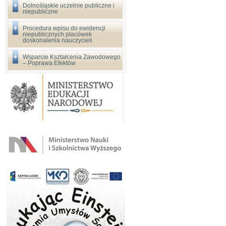
Dolnośląskie uczelnie publiczne i
niepubliczne
Procedura wpisu do ewidencji
niepublicznych placówek
doskonalenia nauczycieli
Wsparcie Kształcenia Zawodowego
– Poprawa Efektów