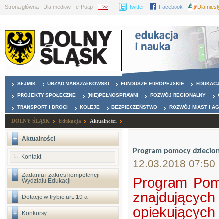
Strona główna
Dla mediów
e-Puap
BIP
Twitter
Facebook
Dla nies
SEJMIK
URZĄD MARSZAŁKOWSKI
FUNDUSZE EUROPEJSKIE
EDUKAC
PROJEKTY SPOŁECZNE
(NIE)PEŁNOSPRAWNI
ROZWÓJ REGIONALNY
TRANSPORT I DROGI
KOLEJE
BEZPIECZEŃSTWO
ROZWÓJ MIAST I A
DOLNY ŚLĄSK
Edukacja
Aktualności
Aktualności
Program pomocy dzieciom 
Kontakt
12.03.2018 07:50
Zadania i zakres kompetencji
Program Pomo
Wydziału Edukacji
znajdującyc
Dotacje w trybie art. 19 a
opiekujących
Konkursy