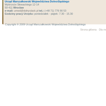
Urząd Marszałkowski Województwa Dolnośląskiego
Wybrzeże Słowackiego 12-14
50-411
Wrocław
e-mail:
umwd@dolnyslask.pl
tel.:
(+48 71) 776 90 53
Godziny pracy Urzędu:
poniedziałek - piątek: 7.30 - 15.30
Copyright ® 2009 Urząd Marszałkowski Województwa Dolnośląskiego
Strona główna
Dla m