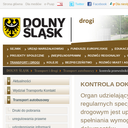
Strona główna
Dla mediów
e-Puap
BIP
Twitter
Facebook
Dla nies
SEJMIK
URZĄD MARSZAŁKOWSKI
FUNDUSZE EUROPEJSKIE
EDUKAC
PROJEKTY SPOŁECZNE
(NIE)PEŁNOSPRAWNI
ROZWÓJ REGIONALNY
TRANSPORT I DROGI
KOLEJE
BEZPIECZEŃSTWO
ROZWÓJ MIAST I A
DOLNY ŚLĄSK
Transport i drogi
Transport autobusowy
kontrola przewoźnik
Aktualności
KONTROLA DO
Wydział Transportu Kontakt
Organ udzielając
Transport autobusowy
regularnych spec
Druki do pobrania
drogowym jest up
uregulowania prawne
spełniania wymo
udostępnianie informacji