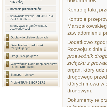
dokumentów.
publicznej
Kontrolę taką pr
kontrola przewoźników
sprawozdawczość - art. 49 (DZ.U.
Kontrolę przepr
2011 nr 5 poz.13)
Marszałkowskieg
strony www organów władzy
ustawodawczej
zawiadomieniu pr
Dopłaty do biletów ulgowych
Dodatkowo zgodnie
Dział Nadzoru Jednostek
Rozwoju z dnia 8
Certyfikujących
przewoźnik drog
Drogi - sieć połączeń
związku z prowa
Wojewódzka Rada Bezpieczeństwa
Ruchu Drogowego
organ, który udz
Transport lotniczy
drogowego przed
Projekt TRANS-BORDERS
których mowa w ar
drogowym.
Dokumenty te pr
w żądaniu organu