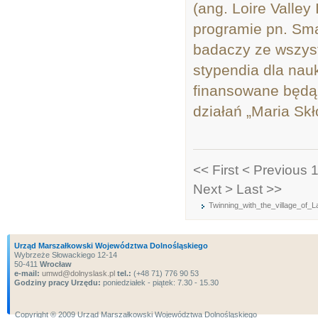
(ang. Loire Valley
programie pn. Sma
badaczy ze wszys
stypendia dla nau
finansowane będą
działań „Maria Sk
<< First
< Previous
1
Next >
Last >>
Twinning_with_the_village_of_
Urząd Marszałkowski Województwa Dolnośląskiego
Wybrzeże Słowackiego 12-14
50-411
Wrocław
e-mail:
umwd@dolnyslask.pl
tel.:
(+48 71) 776 90 53
Godziny pracy Urzędu:
poniedziałek - piątek: 7.30 - 15.30
Copyright ® 2009 Urząd Marszałkowski Województwa Dolnośląskiego