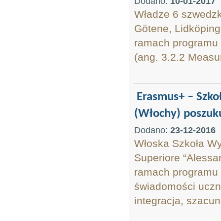
Dodano:
10-01-2017
Władze 6 szwedzki
Götene, Lidköping
ramach programu „
(ang. 3.2.2 Measu
Erasmus+ – Szko
(Włochy) poszuku
Dodano:
23-12-2016
Włoska Szkoła Wyż
Superiore “Alessa
ramach programu 
świadomości uczni
integracja, szacu