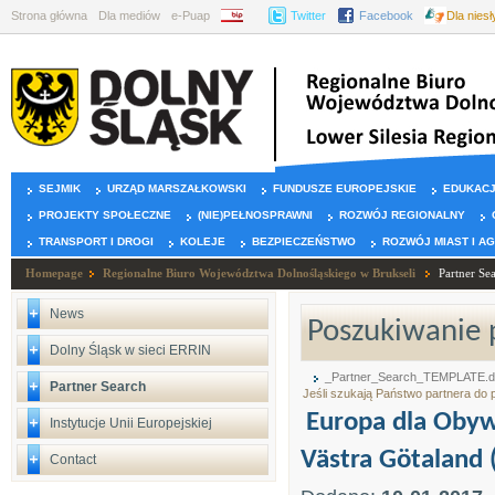
Strona główna
Dla mediów
e-Puap
BIP
Twitter
Facebook
Dla nies
SEJMIK
URZĄD MARSZAŁKOWSKI
FUNDUSZE EUROPEJSKIE
EDUKAC
PROJEKTY SPOŁECZNE
(NIE)PEŁNOSPRAWNI
ROZWÓJ REGIONALNY
TRANSPORT I DROGI
KOLEJE
BEZPIECZEŃSTWO
ROZWÓJ MIAST I A
Homepage
Regionalne Biuro Województwa Dolnośląskiego w Brukseli
Partner Se
News
Poszukiwanie 
Dolny Śląsk w sieci ERRIN
_Partner_Search_TEMPLATE.
Partner Search
Jeśli szukają Państwo partnera do
Europa dla Obywa
Instytucje Unii Europejskiej
Västra Götaland 
Contact