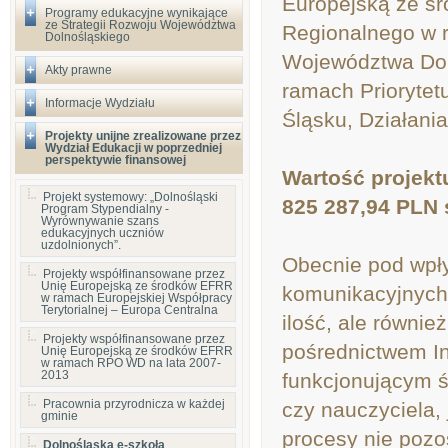
Europejską ze ś
Programy edukacyjne wynikające
ze Strategii Rozwoju Województwa
Regionalnego w 
Dolnośląskiego
Województwa Doln
Akty prawne
ramach Priorytet
Informacje Wydziału
Śląsku, Działania
Projekty unijne zrealizowane przez
Wydział Edukacji w poprzedniej
perspektywie finansowej
Wartość projekt
Projekt systemowy: „Dolnośląski
825 287,94 PLN 
Program Stypendialny -
Wyrównywanie szans
edukacyjnych uczniów
uzdolnionych”.
Obecnie pod wpł
Projekty współfinansowane przez
Unię Europejską ze środków EFRR
komunikacyjnych ś
w ramach Europejskiej Współpracy
Terytorialnej – Europa Centralna
ilość, ale równie
Projekty współfinansowane przez
pośrednictwem In
Unię Europejską ze środków EFRR
w ramach RPO WD na lata 2007-
2013
funkcjonującym ś
Pracownia przyrodnicza w każdej
czy nauczyciela,
gminie
procesy nie pozo
Dolnośląska e-szkoła