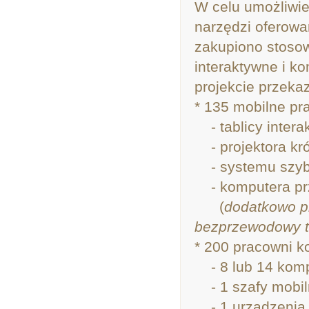
W celu umożliwi
narzędzi oferowa
zakupiono stoso
interaktywne i 
projekcie przeka
* 135 mobilne pr
- tablicy intera
- projektora krót
- systemu szybk
- komputera pr
(
dodatkowo p
bezprzewodowy ta
* 200 pracowni k
- 8 lub 14 komp
- 1 szafy mobil
- 1 urządzenia 