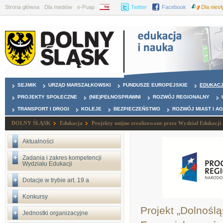
Strona główna
Dla mediów
e-Puap
BIP
Twitter
Facebook
Dla nies
SEJMIK
URZĄD MARSZAŁKOWSKI
FUNDUSZE EUROPEJSKIE
EDUKAC
PROJEKTY SPOŁECZNE
(NIE)PEŁNOSPRAWNI
ROZWÓJ REGIONALNY
TRANSPORT I DROGI
KOLEJE
BEZPIECZEŃSTWO
ROZWÓJ MIAST I A
DOLNY ŚLĄSK
Edukacja
Projekty unijne zrealizowane przez Wydział Edukacji
Aktualności
Zadania i zakres kompetencji
Wydziału Edukacji
Dotacje w trybie art. 19 a
Konkursy
Projekt „Dolnośl
Jednostki organizacyjne