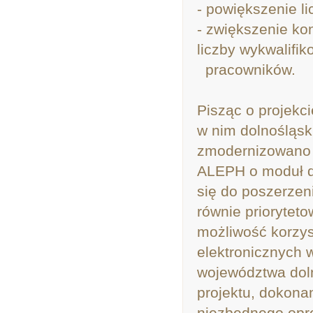
- powiększenie l
- zwiększenie ko
liczby wykwalifi
pracowników.
Pisząc o projekc
w nim dolnośląsk
zmodernizowano i
ALEPH o moduł d
się do poszerzen
równie priorytet
możliwość korzys
elektronicznych 
województwa dol
projektu, dokon
niezbędnego opr