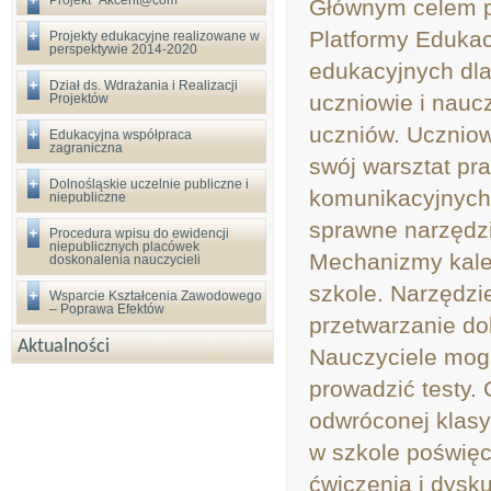
Projekt "Akcent@com"
Głównym celem pr
Platformy Edukac
Projekty edukacyjne realizowane w
perspektywie 2014-2020
edukacyjnych dla
Dział ds. Wdrażania i Realizacji
uczniowie i naucz
Projektów
uczniów. Uczniow
Edukacyjna współpraca
zagraniczna
swój warsztat pra
Dolnośląskie uczelnie publiczne i
komunikacyjnych.
niepubliczne
sprawne narzędzi
Procedura wpisu do ewidencji
niepublicznych placówek
Mechanizmy kale
doskonalenia nauczycieli
szkole. Narzędzi
Wsparcie Kształcenia Zawodowego
– Poprawa Efektów
przetwarzanie d
Aktualności
Nauczyciele mog
prowadzić testy.
odwróconej klasy 
w szkole poświęc
ćwiczenia i dysk