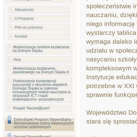
społeczeństwie 
Aktualności
nauczaniu, dzięki
O Projekcie
niego informację
Pliki do pobrania
wystarczy tablic
Kontakt
wymaga daleko i
Modernizacja centrów kształcenia
udziału w społec
na Dolnym Śląsku
nasycaniu szkoł
Yura
kompleksowym wd
Modernizacja kształcenia
zawodowego na Dolnym Śląsku II
Instytucje eduka
Podniesienie kompetencji
potrzebne w XXI 
nauczycieli z obszarów wiejskich
Dolnego Śląska w zakresie
innowacyjnych metod nauczania w
sprawnie funkcj
obszarach ICT i nauk
matematyczno- przyrodniczych
Projekt "Akcent@com"
Województwo Doln
Dolnośląski Program Stypendialny -
stara się spros
Wyrównywanie szans edukacyjnych
uczniów uzdolnionych