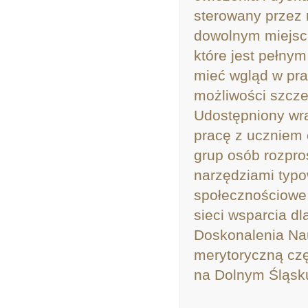
sterowany przez 
dowolnym miejscu 
które jest pełny
mieć wgląd w prac
możliwości szcze
Udostępniony wra
pracę z uczniem 
grup osób rozpro
narzędziami typ
społecznościowe
sieci wsparcia d
Doskonalenia Nau
merytoryczną czę
na Dolnym Śląsk