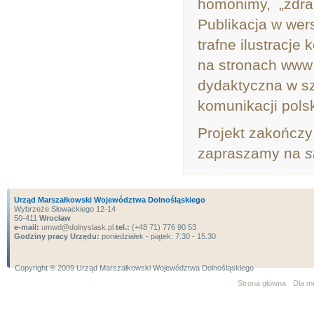
homonimy, „zdrad
Publikacja w wer
trafne ilustracj
na stronach www 
dydaktyczna w sz
komunikacji pols
Projekt zakończy
zapraszamy na
s
Urząd Marszałkowski Województwa Dolnośląskiego
Wybrzeże Słowackiego 12-14
50-411
Wrocław
e-mail:
umwd@dolnyslask.pl
tel.:
(+48 71) 776 90 53
Godziny pracy Urzędu:
poniedziałek - piątek: 7.30 - 15.30
Copyright ® 2009 Urząd Marszałkowski Województwa Dolnośląskiego
Strona główna
Dla m