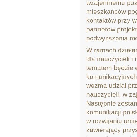
wzajemnemu pozn
mieszkańców pog
kontaktów przy w
partnerów projekt
podwyższenia moż
W ramach działań
dla nauczycieli 
tematem będzie e
komunikacyjnych 
wezmą udział prz
nauczycieli, w z
Następnie zostan
komunikacji polsk
w rozwijaniu umi
zawierający przy