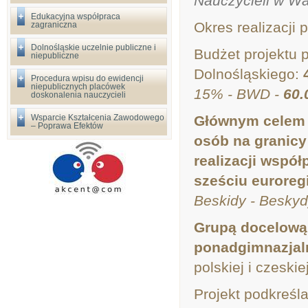
Nauczycieli w W
Edukacyjna współpraca
Okres realizacji 
zagraniczna
Dolnośląskie uczelnie publiczne i
Budżet projektu 
niepubliczne
Dolnośląskiego:
Procedura wpisu do ewidencji
niepublicznych placówek
15% - BWD -
60.
doskonalenia nauczycieli
Wsparcie Kształcenia Zawodowego
Głównym celem p
– Poprawa Efektów
osób na granicy
realizacji współ
sześciu euroreg
Beskidy - Beskyd
Grupą docelową 
ponadgimnazjal
polskiej i czeskie
Projekt podkreśl