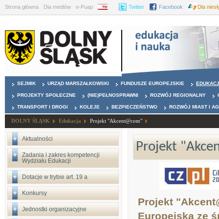
Strona główna
Dla mediów
e-Puap
BIP
Twitter
Facebook
Dla nies
SEJMIK
URZĄD MARSZAŁKOWSKI
FUNDUSZE EUROPEJSKIE
EDUKAC
PROJEKTY SPOŁECZNE
(NIE)PEŁNOSPRAWNI
ROZWÓJ REGIONALNY
TRANSPORT I DROGI
KOLEJE
BEZPIECZEŃSTWO
ROZWÓJ MIAST I A
DOLNY ŚLĄSK
Edukacja
Projekt "Akcent@com"
Aktualności
Projekt "Akc
Zadania i zakres kompetencji
Wydziału Edukacji
Dotacje w trybie art. 19 a
Konkursy
Projekt "Akcent
Jednostki organizacyjne
Europejską ze 