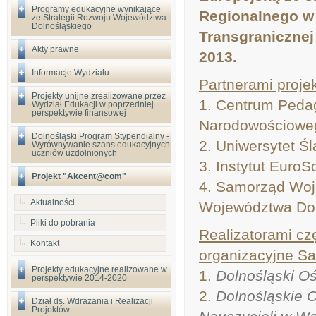
Programy edukacyjne wynikające
Regionalnego w
ze Strategii Rozwoju Województwa
Dolnośląskiego
Transgranicznej
Akty prawne
2013.
Informacje Wydziału
Partnerami projek
Projekty unijne zrealizowane przez
1. Centrum Pedag
Wydział Edukacji w poprzedniej
perspektywie finansowej
Narodowościoweg
Dolnośląski Program Stypendialny -
2. Uniwersytet Ś
Wyrównywanie szans edukacyjnych
uczniów uzdolnionych
3. Instytut EuroS
Projekt "Akcent@com"
4. Samorząd Woj
Aktualności
Województwa Dol
Pliki do pobrania
Realizatorami cz
Kontakt
organizacyjne S
Projekty edukacyjne realizowane w
1.
Dolnośląski O
perspektywie 2014-2020
2.
Dolnośląskie 
Dział ds. Wdrażania i Realizacji
Projektów