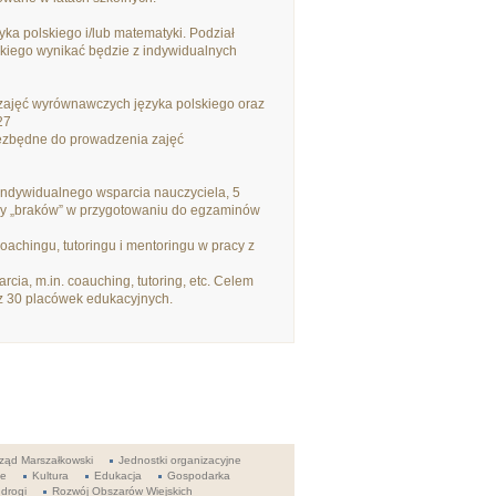
ka polskiego i/lub matematyki. Podział
kiego wynikać będzie z indywidualnych
zajęć wyrównawczych języka polskiego oraz
27
iezbędne do prowadzenia zajęć
indywidualnego wsparcia nauczyciela, 5
izy „braków” w przygotowaniu do egzaminów
achingu, tutoringu i mentoringu w pracy z
ia, m.in. coauching, tutoring, etc. Celem
i z 30 placówek edukacyjnych.
ząd Marszałkowski
Jednostki organizacyjne
ie
Kultura
Edukacja
Gospodarka
 drogi
Rozwój Obszarów Wiejskich