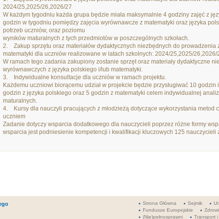
2024/25,2025/26,2026/27
W każdym tygodniu każda grupa będzie miała maksymalnie 4 godziny zajęć z języ
godzin w tygodniu pomiędzy zajęcia wyrównawcze z matematyki oraz języka pols
potrzeb uczniów, oraz poziomu
wyników maturalnych z tych przedmiotów w poszczególnych szkołach.
2. Zakup sprzętu oraz materiałów dydaktycznych niezbędnych do prowadzenia 
matematyki dla uczniów realizowane w latach szkolnych: 2024/25,2025/26,2026/
W ramach tego zadania zakupiony zostanie sprzęt oraz materiały dydaktyczne n
wyrównawczych z języka polskiego i/lub matematyki.
3. Indywidualne konsultacje dla uczniów w ramach projektu.
Każdemu uczniowi biorącemu udział w projekcie będzie przysługiwać 10 godzin 
godzin z języka polskiego oraz 5 godzin z matematyki celem indywidualnej anal
maturalnych.
4. Kursy dla nauczyli pracujących z młodzieżą dotyczące wykorzystania metod co
uczniem
Zadanie dotyczy wsparcia dodatkowego dla nauczycieli poprzez różne formy wsparc
wsparcia jest podniesienie kompetencji i kwalifikacji kluczowych 125 nauczyciel
Strona Główna
Sejmik
Ur
ego
Fundusze Europejskie
Zdrow
(Nie)pełnosprawni
Transport i