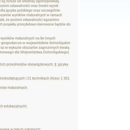
są niższe od średniej ogólnopolskiej.
oziom zdawalności oraz średni wynik
dla języka polskiego oraz szczególnie
oszenie wyników maturalnych w ramach
akt, że poziom zdawalności egzaminu
ch projektu priorytetowo kierowane będzie do
 wyników maturalnych na tle innych
o – gospodarcze w województwie dolnośląskim
raz w wykazie obszarów zagrożonych trwałą
gramowego dla Województwa Dolnośląskiego)
óch przedmiotów obowiązkowych, tj. języka
okształcących i 21 technikach (licea: 1 301
inów maturalnych.
ch edukacyjnych)
owane w latach szkolnych: