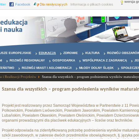
wersja g
itter
Facebook
Dla niesłyszących
Informacja o plikach cookies
USZE EUROPEJSKIE
EDUKACJA
ZDROWIE
KULTURA
ROZWÓJ OBSZARÓW
NI
ROZWÓJ REGIONALNY
GOSPODARKA
WSPÓŁPRACA Z ZAGRANICĄ
JE
ZEŃSTWO
ROZWÓJ MIAST I AGLOMERACJI
MŁODY DOLNY ŚLĄSK
SPOŁECZE
a i Realizacji Projektów
Szansa dla wszystkich – program podniesienia wyników maturalnyc
Szansa dla wszystkich – program podniesienia wyników maturaln
Projekt jest realizowany przez Samorząd Województwa w Partnerstwie z 11 Powia
Polkowickim, Powiatem Lwóweckim, Powiatem Jaworskim, Powiatem Kamiennog
Lubańskim, Powiatem Oławskim, Powiatem Oleśnickim, Powiatem Dzierżoniowsk
organami prowadzącymi dla placówek edukacyjnych – liceów oraz techników.
Projekt odpowiada na zidentyfikowaną potrzebę podniesienia wyników maturalnyc
szkół zawodowych, w zakresie dwóch przedmiotów obowiązkowych, tj. języka pol