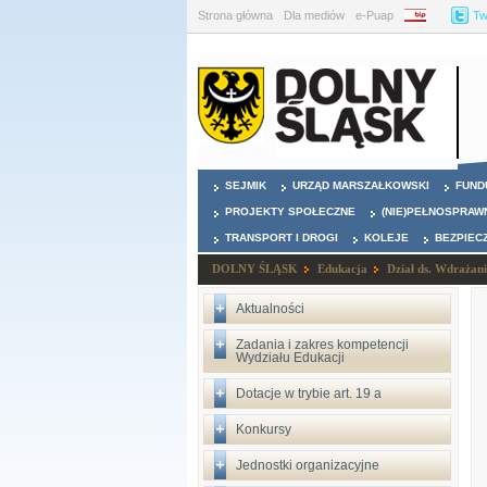
Strona główna
Dla mediów
e-Puap
BIP
Tw
SEJMIK
URZĄD MARSZAŁKOWSKI
FUND
PROJEKTY SPOŁECZNE
(NIE)PEŁNOSPRAW
TRANSPORT I DROGI
KOLEJE
BEZPIEC
DOLNY ŚLĄSK
Edukacja
Dział ds. Wdrażani
Aktualności
Zadania i zakres kompetencji
Wydziału Edukacji
Dotacje w trybie art. 19 a
Konkursy
Jednostki organizacyjne