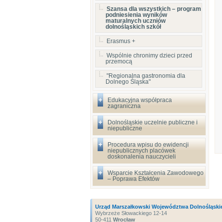
Szansa dla wszystkich – program
podniesienia wyników
maturalnych uczniów
dolnośląskich szkół
Erasmus +
Wspólnie chronimy dzieci przed
przemocą
"Regionalna gastronomia dla
Dolnego Śląska"
Edukacyjna współpraca
zagraniczna
Dolnośląskie uczelnie publiczne i
niepubliczne
Procedura wpisu do ewidencji
niepublicznych placówek
doskonalenia nauczycieli
Wsparcie Kształcenia Zawodowego
– Poprawa Efektów
Urząd Marszałkowski Województwa Dolnośląski
Wybrzeże Słowackiego 12-14
50-411
Wrocław