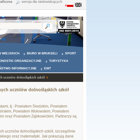
raficzna
wersja dla niedowidzących
 WIEJSKICH
BIURO W BRUKSELI
SPORT
DNOSTKI ORGANIZACYJNE
TURYSTYKA
ŃSTWO INFORMACYJNE
EWT
h uczniów dolnośląskich szkół
ych uczniów dolnośląskich szkół
tami, tj.: Powiatem Średzkim, Powiatem
órskim, Powiatem Wołowskim, Powiatem
im oraz Powiatem Ząbkowickim. Partnerzy są
h uczniów dolnośląskich szkół, szczególnie
skiego oraz matematyki. Jak pokazują dane