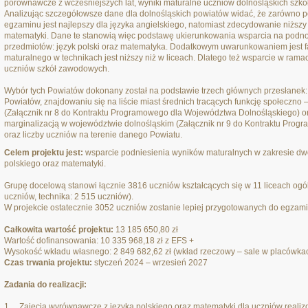
porównawcze z wcześniejszych lat, wyniki maturalne uczniów dolnośląskich szkół 
Analizując szczegółowsze dane dla dolnośląskich powiatów widać, że zarówno p
egzaminu jest najlepszy dla języka angielskiego, natomiast zdecydowanie niższy 
matematyki. Dane te stanowią więc podstawę ukierunkowania wsparcia na podn
przedmiotów: język polski oraz matematyka. Dodatkowym uwarunkowaniem jest f
maturalnego w technikach jest niższy niż w liceach. Dlatego też wsparcie w rama
uczniów szkół zawodowych.
Wybór tych Powiatów dokonany został na podstawie trzech głównych przesłanek:
Powiatów, znajdowaniu się na liście miast średnich tracących funkcję społeczn
(Załącznik nr 8 do Kontraktu Programowego dla Województwa Dolnośląskiego) o
marginalizacją w województwie dolnośląskim (Załącznik nr 9 do Kontraktu Pro
oraz liczby uczniów na terenie danego Powiatu.
Celem projektu jest:
wsparcie podniesienia wyników maturalnych w zakresie dw
polskiego oraz matematyki.
Grupę docelową stanowi łącznie 3816 uczniów kształcących się w 11 liceach ogóln
uczniów, technika: 2 515 uczniów).
W projekcie ostatecznie 3052 uczniów zostanie lepiej przygotowanych do egzam
Całkowita wartość projektu:
13 185 650,80 zł
Wartość dofinansowania: 10 335 968,18 zł z EFS +
Wysokość wkładu własnego: 2 849 682,62 zł (wkład rzeczowy – sale w placówka
Czas trwania projektu:
styczeń 2024 – wrzesień 2027
Zadania do realizacji:
1. Zajęcia wyrównawcze z języka polskiego oraz matematyki dla uczniów realiz