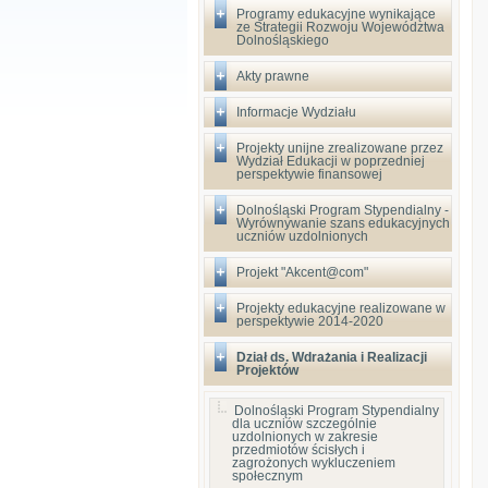
Programy edukacyjne wynikające
ze Strategii Rozwoju Województwa
Dolnośląskiego
Akty prawne
Informacje Wydziału
Projekty unijne zrealizowane przez
Wydział Edukacji w poprzedniej
perspektywie finansowej
Dolnośląski Program Stypendialny -
Wyrównywanie szans edukacyjnych
uczniów uzdolnionych
Projekt "Akcent@com"
Projekty edukacyjne realizowane w
perspektywie 2014-2020
Dział ds. Wdrażania i Realizacji
Projektów
Dolnośląski Program Stypendialny
dla uczniów szczególnie
uzdolnionych w zakresie
przedmiotów ścisłych i
zagrożonych wykluczeniem
społecznym