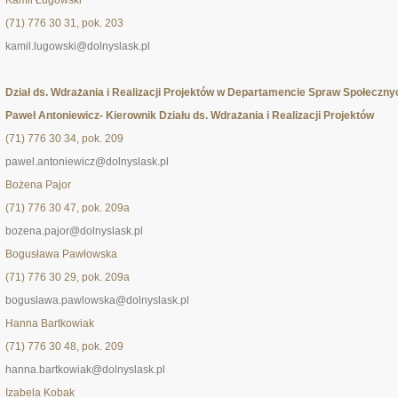
Kamil Ługowski
(71) 776 30 31, pok. 203
kamil.lugowski@dolnyslask.pl
Dział ds. Wdrażania i Realizacji Projektów w Departamencie Spraw Społeczny
Paweł Antoniewicz- Kierownik Działu ds. Wdrażania i Realizacji Projektów
(71) 776 30 34, pok. 209
pawel.antoniewicz@dolnyslask.pl
Bożena Pajor
(71) 776 30 47, pok. 209a
bozena.pajor@dolnyslask.pl
Bogusława Pawłowska
(71) 776 30 29, pok. 209a
boguslawa.pawlowska@dolnyslask.pl
Hanna Bartkowiak
(71) 776 30 48, pok. 209
hanna.bartkowiak@dolnyslask.pl
Izabela Kobak