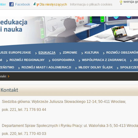
wersja g
itter
Facebook
Dla niesłyszących
Informacja o plikach cookies
USZE EUROPEJSKIE
EDUKACJA
ZDROWIE
KULTURA
ROZWÓJ OBSZARÓW
NI
ROZWÓJ REGIONALNY
GOSPODARKA
WSPÓŁPRACA Z ZAGRANICĄ
JE
ZEŃSTWO
ROZWÓJ MIAST I AGLOMERACJI
MŁODY DOLNY ŚLĄSK
SPOŁECZE
takt
Kontakt
Siedziba główna: Wybrzeże Juliusza Słowackiego 12-14; 50-411 Wrocław,
pok. 221, tel. 71 776 93 44
Departament Spraw Społecznych i Rynku Pracy: ul. Walońska 3-5; 50-413 Wrocł
pok. 220, tel. 71 770 40 03