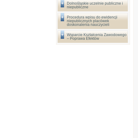
Dolnośląskie uczelnie publiczne i
niepubliczne
Procedura wpisu do ewidencji
niepublicznych placówek
doskonalenia nauczycieli
Wsparcie Kształcenia Zawodowego
– Poprawa Efektów