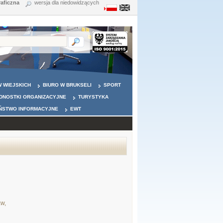
raficzna
wersja dla niedowidzących
 WIEJSKICH
BIURO W BRUKSELI
SPORT
DNOSTKI ORGANIZACYJNE
TURYSTYKA
ŃSTWO INFORMACYJNE
EWT
aw,