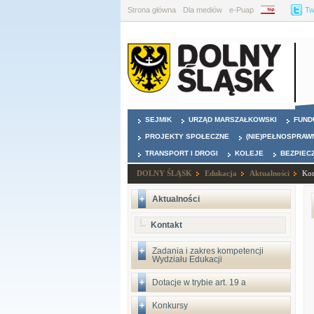
Strona główna
Dla mediów
e-Puap
BIP
Tw
SEJMIK
URZĄD MARSZAŁKOWSKI
FUND
PROJEKTY SPOŁECZNE
(NIE)PEŁNOSPRAW
TRANSPORT I DROGI
KOLEJE
BEZPIEC
DOLNY ŚLĄSK
Edukacja
Aktualności
Kon
Aktualności
Kontakt
Zadania i zakres kompetencji
Wydziału Edukacji
Dotacje w trybie art. 19 a
Konkursy