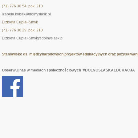
(71) 776 30 54, pok. 210
izabela.kobak@dolnyslask.pl
Elżbieta Cupiał-Smyk
(71) 776 30 29, pok. 210
Elzbieta.Cupia
l
-Smyk@dolnyslask.pl
Stanowisko ds. międzynarodowych projektów edukacyjnych oraz pozyskiwan
Obserwuj nas w mediach społecznościowych #DOLNOSLASKAEDUKACJA