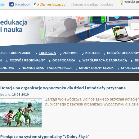
wersja g
itter
Facebook
Dla niesłyszących
Informacja o plikach cookies
USZE EUROPEJSKIE
EDUKACJA
ZDROWIE
KULTURA
ROZWÓJ OBSZARÓW
NI
ROZWÓJ REGIONALNY
GOSPODARKA
WSPÓŁPRACA Z ZAGRANICĄ
JE
ZEŃSTWO
ROZWÓJ MIAST I AGLOMERACJI
MŁODY DOLNY ŚLĄSK
SPOŁECZE
Dotacja na organizację wypoczynku dla dzieci i młodzieży przyznana
Dodano:
16-08-2010
Zarząd Województwa Dolnośląskiego przyznał dotację w
publicznego z zakresu organizacji wypoczynku dla dziec
Pieniądze na system stypendialny "zDolny Śląsk"