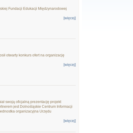
kiej Fundacji Edukacji Międzynarodowej
[więcej]
ił otwarty konkurs ofert na organizację
[więcej]
ał swoją oficjalną prezentację projekt
artnerem jest Dolnośląskie Centrum Informacji
jednostka organizacyjna Urzędu
[więcej]