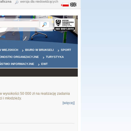
raficzna
wersja dla niedowidzących
 WIEJSKICH
BIURO W BRUKSELI
SPORT
DNOSTKI ORGANIZACYJNE
TURYSTYKA
ŃSTWO INFORMACYJNE
EWT
 wysokości 50 000 zł na realizację zadania
i i młodzieży.
[więcej]