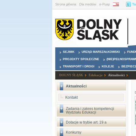
Strona główna
Dla mediów
e-Puap
BIP
Tw
SEJMIK
URZĄD MARSZAŁKOWSKI
FUND
PROJEKTY SPOŁECZNE
(NIE)PEŁNOSPRAW
TRANSPORT I DROGI
KOLEJE
BEZPIEC
DOLNY ŚLĄSK
Edukacja
Aktualności
Aktualności
Kontakt
Zadania i zakres kompetencji
Wydziału Edukacji
Dotacje w trybie art. 19 a
Konkursy