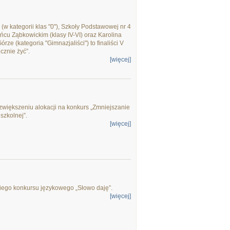
(w kategorii klas "0"), Szkoły Podstawowej nr 4
eńcu Ząbkowickim (klasy IV-VI) oraz Karolina
e (kategoria "Gimnazjaliści") to finaliści V
cznie żyć”.
[więcej]
większeniu alokacji na konkurs „Zmniejszanie
szkolnej”.
[więcej]
kiego konkursu językowego „Słowo daję”.
[więcej]