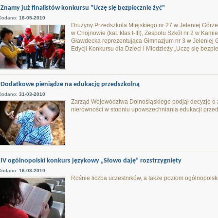
Znamy już finalistów konkursu "Uczę się bezpiecznie żyć"
Dodano:
18-05-2010
Drużyny Przedszkola Miejskiego nr 27 w Jeleniej Górze 
w Chojnowie (kat. klas I-III), Zespołu Szkół nr 2 w Kami
Gławdecka reprezentująca Gimnazjum nr 3 w Jeleniej Górz
Edycji Konkursu dla Dzieci i Młodzieży „Uczę się bezpie
Dodatkowe pieniądze na edukację przedszkolną
Dodano:
31-03-2010
Zarząd Województwa Dolnośląskiego podjął decyzję o z
nierówności w stopniu upowszechniania edukacji przed
IV ogólnopolski konkurs językowy „Słowo daję” rozstrzygnięty
Dodano:
16-03-2010
Rośnie liczba uczestników, a także poziom ogólnopols