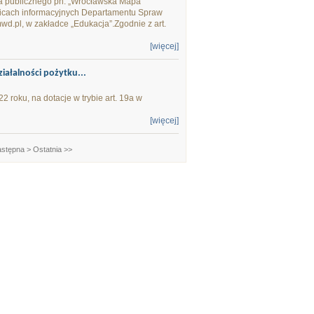
ia publicznego pn. „Wrocławska Mapa
ablicach informacyjnych Departamentu Spraw
d.pl, w zakładce „Edukacja”.Zgodnie z art.
[więcej]
iałalności pożytku...
 roku, na dotacje w trybie art. 19a w
[więcej]
stępna >
Ostatnia >>