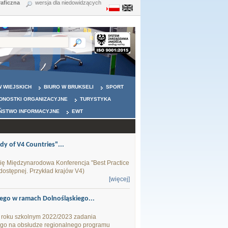
raficzna
wersja dla niedowidzących
 WIEJSKICH
BIURO W BRUKSELI
SPORT
DNOSTKI ORGANIZACYJNE
TURYSTYKA
ŃSTWO INFORMACYJNE
EWT
y of V4 Countries"...
ię Międzynarodowa Konferencja "Best Practice
 dostępnej. Przykład krajów V4)
[więcej]
ego w ramach Dolnośląskiego...
w roku szkolnym 2022/2023 zadania
ego na obsłudze regionalnego programu