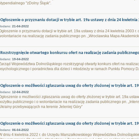
stypendialnego "zDolny Śląsk".
Ogłoszenie o przyznaniu dotacji w trybie art. 19a ustawy z dnia 24 kwietnia 2
Dodano:
21-04-2022
Ogłoszenie o przyznaniu dotacji w trybie art. 19a ustawy z dnia 24 kwietnia 2003 r. 
wolontariacie na realizację zadania publicznego pn. „Wrocławska Mapa Akademic
Rozstrzygnięcie otwartego konkursu ofert na realizację zadania publiczneg
Dodano:
19-04-2022
Zarząd Województwa Dolnośląskiego rozstrzygnął otwarty konkurs ofert na realiza
psychologicznego i poradnictwa dla dzieci i młodzieży w ramach Punktu Pomocy Dz
Ogłoszenie o możliwości zgłaszania uwag do oferty złożonej w trybie art. 19
Dodano:
12-04-2022
Ogłoszenie o możliwości zgłaszania uwag do oferty złożonej w trybie art. 19a ustawy
pożytku publicznego i o wolontariacie na realizację zadania publicznego pn. „Inten
Ukrainy przebywających na terenie Jeleniej Góry”
Ogłoszenie o możliwości zgłaszania uwag do oferty złożonej w trybie art. 19
Dodano:
06-04-2022
W dniu 4 kwietnia 2022 r. do Urzędu Marszałkowskiego Województwa Dolnośląskie