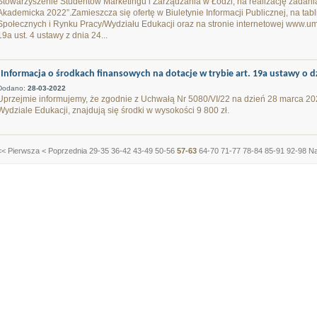
Stowarzyszenie Studentów Marketingu i Zarządzania w Łodzi, na realizację zadan
Akademicka 2022”.Zamieszcza się ofertę w Biuletynie Informacji Publicznej, na t
Społecznych i Rynku Pracy/Wydziału Edukacji oraz na stronie internetowej www.umw
19a ust. 4 ustawy z dnia 24...
Informacja o środkach finansowych na dotacje w trybie art. 19a ustawy o dz
Dodano:
28-03-2022
Uprzejmie informujemy, że zgodnie z Uchwałą Nr 5080/VI/22 na dzień 28 marca 2022
Wydziale Edukacji, znajdują się środki w wysokości 9 800 zł.
<< Pierwsza
< Poprzednia
29-35
36-42
43-49
50-56
57-63
64-70
71-77
78-84
85-91
92-98
Na