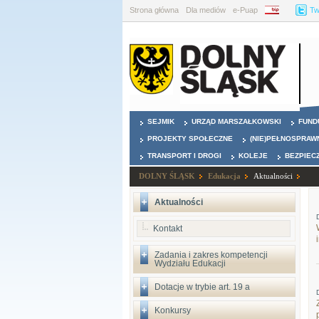
Strona główna
Dla mediów
e-Puap
BIP
Tw
SEJMIK
URZĄD MARSZAŁKOWSKI
FUND
PROJEKTY SPOŁECZNE
(NIE)PEŁNOSPRAW
TRANSPORT I DROGI
KOLEJE
BEZPIEC
DOLNY ŚLĄSK
Edukacja
Aktualności
Aktualności
Kontakt
Zadania i zakres kompetencji
Wydziału Edukacji
Dotacje w trybie art. 19 a
Konkursy