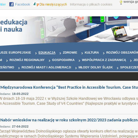
wersja g
itter
Facebook
Dla niesłyszących
Informacja o plikach cookies
USZE EUROPEJSKIE
EDUKACJA
ZDROWIE
KULTURA
ROZWÓJ OBSZARÓW
NI
ROZWÓJ REGIONALNY
GOSPODARKA
WSPÓŁPRACA Z ZAGRANICĄ
JE
ZEŃSTWO
ROZWÓJ MIAST I AGLOMERACJI
MŁODY DOLNY ŚLĄSK
SPOŁECZE
Międzynarodowa Konferencja "Best Practice in Accessible Tourism. Case Stud
Dodano:
18-05-2022
W dniach 18-19 maja 2022 r. w Wyższej Szkole Handlowej we Wrocławiu odbywa s
in Accessible Tourism. Case Study of V4 Countries" (Najlepsze praktyki w turystyce
Nabór wniosków na realizację w roku szkolnym 2022/2023 zadania publiczn
Dodano:
27-04-2022
Zarząd Województwa Dolnośląskiego ogłasza otwarty konkurs ofert na realizację 
publicznego w ramach Dolnośląskiego Systemu Wspierania Uzdolnień, polegając