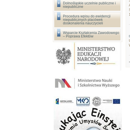
Dolnośląskie uczelnie publiczne i
niepubliczne
Procedura wpisu do ewidencji
niepublicznych placówek
doskonalenia nauczycieli
Wsparcie Kształcenia Zawodowego
– Poprawa Efektów