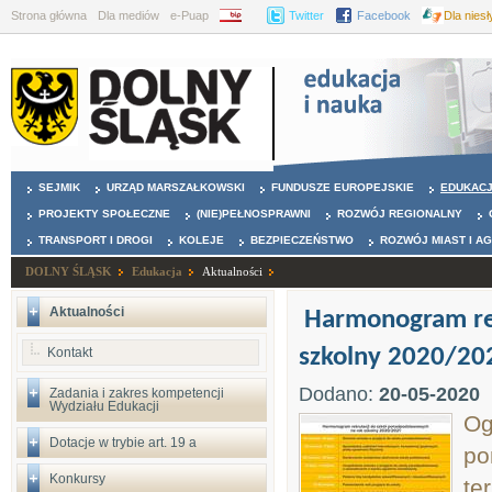
Strona główna
Dla mediów
e-Puap
BIP
Twitter
Facebook
Dla nies
SEJMIK
URZĄD MARSZAŁKOWSKI
FUNDUSZE EUROPEJSKIE
EDUKAC
PROJEKTY SPOŁECZNE
(NIE)PEŁNOSPRAWNI
ROZWÓJ REGIONALNY
TRANSPORT I DROGI
KOLEJE
BEZPIECZEŃSTWO
ROZWÓJ MIAST I A
DOLNY ŚLĄSK
Edukacja
Aktualności
Aktualności
Harmonogram re
szkolny 2020/20
Kontakt
Dodano:
20-05-2020
Zadania i zakres kompetencji
Wydziału Edukacji
Og
Dotacje w trybie art. 19 a
po
Konkursy
te