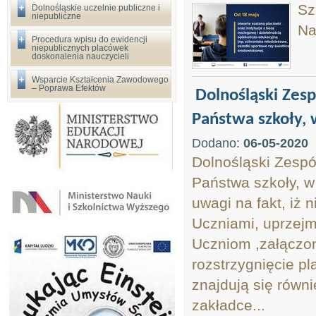
Sz
Dolnośląskie uczelnie publiczne i
niepubliczne
Na
Procedura wpisu do ewidencji
niepublicznych placówek
doskonalenia nauczycieli
Wsparcie Kształcenia Zawodowego
– Poprawa Efektów
Dolnośląski Zesp
Państwa szkoły, 
Dodano:
06-05-2020
Dolnośląski Zespó
Państwa szkoły, w
uwagi na fakt, iż
Uczniami, uprzejm
Uczniom ,załączo
rozstrzygnięcie p
znajdują się równ
zakładce...