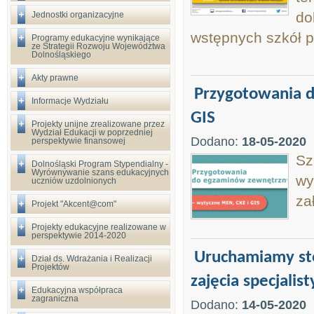
do
Jednostki organizacyjne
wstępnych szkół 
Programy edukacyjne wynikające
ze Strategii Rozwoju Województwa
Dolnośląskiego
Akty prawne
Przygotowania 
Informacje Wydziału
GIS
Projekty unijne zrealizowane przez
Wydział Edukacji w poprzedniej
Dodano:
18-05-2020
perspektywie finansowej
Sz
Dolnośląski Program Stypendialny -
Wyrównywanie szans edukacyjnych
wy
uczniów uzdolnionych
za
Projekt "Akcent@com"
Projekty edukacyjne realizowane w
perspektywie 2014-2020
Uruchamiamy sto
Dział ds. Wdrażania i Realizacji
Projektów
zajęcia specjalis
Edukacyjna współpraca
zagraniczna
Dodano:
14-05-2020