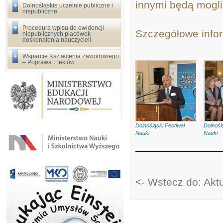
innymi będą mogli 
Dolnośląskie uczelnie publiczne i
niepubliczne
Procedura wpisu do ewidencji
Szczegółowe infor
niepublicznych placówek
doskonalenia nauczycieli
Wsparcie Kształcenia Zawodowego
– Poprawa Efektów
Dolnośląski Festiwal
Dolnośl
Nauki
Nauki
<- Wstecz do: Akt