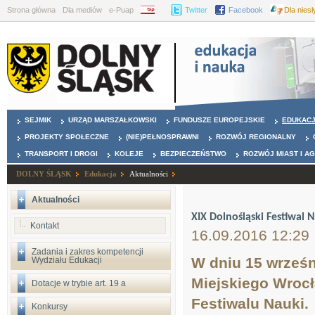
Strona główna
Dla mediów
e-Puap
BIP
Twitter
Facebook
Dla nies
SEJMIK
URZĄD MARSZAŁKOWSKI
FUNDUSZE EUROPEJSKIE
EDUKAC
PROJEKTY SPOŁECZNE
(NIE)PEŁNOSPRAWNI
ROZWÓJ REGIONALNY
TRANSPORT I DROGI
KOLEJE
BEZPIECZEŃSTWO
ROZWÓJ MIAST I A
DOLNY ŚLĄSK
Edukacja
Aktualności
Aktualności
XIX Dolnośląski Festiwal 
Kontakt
16.09.2016 12:29
Zadania i zakres kompetencji
W dniu 15 wrześn
Wydziału Edukacji
Miejskiego Wrocł
Dotacje w trybie art. 19 a
Festiwalu Nauki.
Konkursy