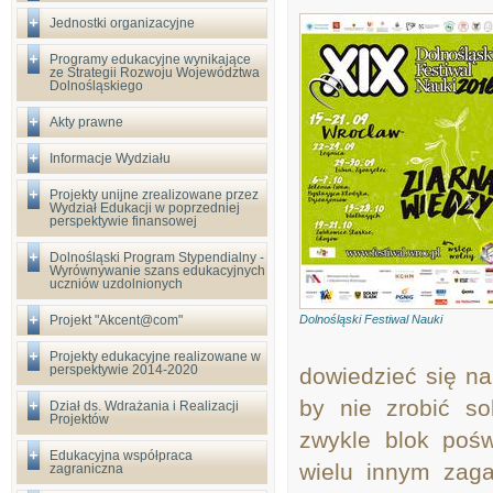
Jednostki organizacyjne
Programy edukacyjne wynikające
ze Strategii Rozwoju Województwa
Dolnośląskiego
Akty prawne
Informacje Wydziału
Projekty unijne zrealizowane przez
Wydział Edukacji w poprzedniej
perspektywie finansowej
Dolnośląski Program Stypendialny -
Wyrównywanie szans edukacyjnych
uczniów uzdolnionych
Projekt "Akcent@com"
Dolnośląski Festiwal Nauki
Projekty edukacyjne realizowane w
perspektywie 2014-2020
dowiedzieć się na
by nie zrobić so
Dział ds. Wdrażania i Realizacji
Projektów
zwykle blok poświ
Edukacyjna współpraca
wielu innym zaga
zagraniczna