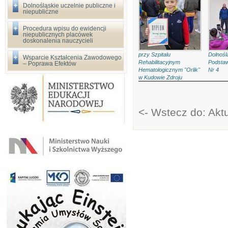
Dolnośląskie uczelnie publiczne i
niepubliczne
Procedura wpisu do ewidencji
niepublicznych placówek
doskonalenia nauczycieli
przy Szpitalu
Dolnośl
Wsparcie Kształcenia Zawodowego
Rehabilitacyjnym
Podsta
– Poprawa Efektów
Hematologicznym "Orlik"
Nr 4
w Kudowie Zdroju
<- Wstecz do: Akt