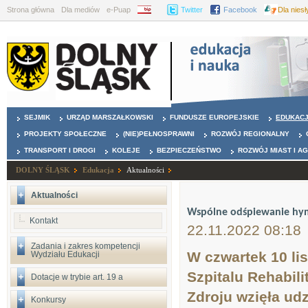
Strona główna
Dla mediów
e-Puap
BIP
Twitter
Facebook
Dla nies
SEJMIK
URZĄD MARSZAŁKOWSKI
FUNDUSZE EUROPEJSKIE
EDUKAC
PROJEKTY SPOŁECZNE
(NIE)PEŁNOSPRAWNI
ROZWÓJ REGIONALNY
TRANSPORT I DROGI
KOLEJE
BEZPIECZEŃSTWO
ROZWÓJ MIAST I A
DOLNY ŚLĄSK
Edukacja
Aktualności
Aktualności
Wspólne odśpiewanie h
Kontakt
22.11.2022 08:18
Zadania i zakres kompetencji
W czwartek 10 li
Wydziału Edukacji
Szpitalu Rehabil
Dotacje w trybie art. 19 a
Zdroju wzięła ud
Konkursy