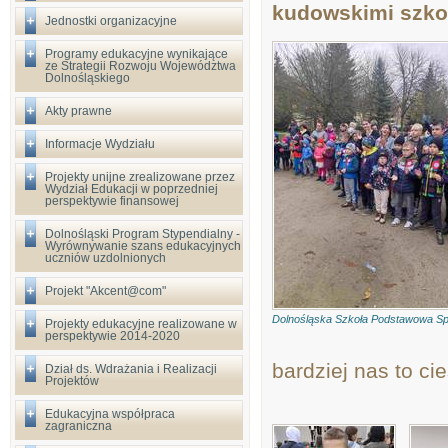
kudowskimi szko
Jednostki organizacyjne
Programy edukacyjne wynikające
ze Strategii Rozwoju Województwa
Dolnośląskiego
Akty prawne
Informacje Wydziału
Projekty unijne zrealizowane przez
Wydział Edukacji w poprzedniej
perspektywie finansowej
Dolnośląski Program Stypendialny -
Wyrównywanie szans edukacyjnych
uczniów uzdolnionych
Projekt "Akcent@com"
Dolnośląska Szkoła Podstawowa Sp
Projekty edukacyjne realizowane w
perspektywie 2014-2020
bardziej nas to cie
Dział ds. Wdrażania i Realizacji
Projektów
Edukacyjna współpraca
zagraniczna