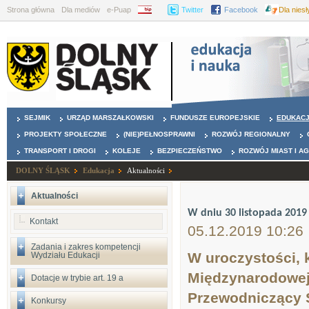
Strona główna
Dla mediów
e-Puap
BIP
Twitter
Facebook
Dla nies
SEJMIK
URZĄD MARSZAŁKOWSKI
FUNDUSZE EUROPEJSKIE
EDUKAC
PROJEKTY SPOŁECZNE
(NIE)PEŁNOSPRAWNI
ROZWÓJ REGIONALNY
TRANSPORT I DROGI
KOLEJE
BEZPIECZEŃSTWO
ROZWÓJ MIAST I A
DOLNY ŚLĄSK
Edukacja
Aktualności
Aktualności
W dniu 30 listopada 2019 
Kontakt
05.12.2019 10:26
Zadania i zakres kompetencji
W uroczystości, 
Wydziału Edukacji
Międzynarodowej 
Dotacje w trybie art. 19 a
Przewodniczący 
Konkursy