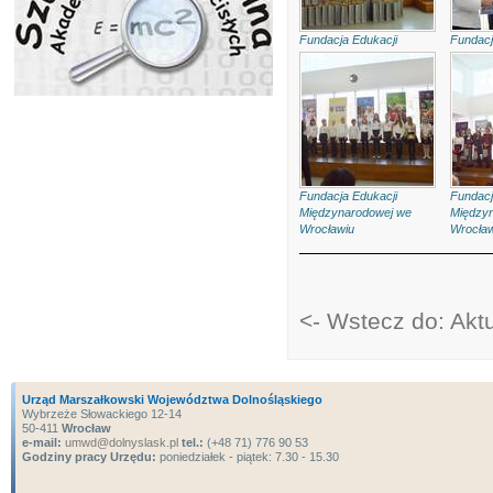
Fundacja Edukacji
Fundacj
Międzynarodowej we
Między
Wrocławiu
Wrocław
Fundacja Edukacji
Fundacj
Międzynarodowej we
Między
Wrocławiu
Wrocław
<- Wstecz do: Akt
Urząd Marszałkowski Województwa Dolnośląskiego
Wybrzeże Słowackiego 12-14
50-411
Wrocław
e-mail:
umwd@dolnyslask.pl
tel.:
(+48 71) 776 90 53
Godziny pracy Urzędu:
poniedziałek - piątek: 7.30 - 15.30