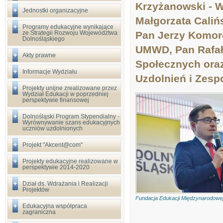
Krzyżanowski - 
Jednostki organizacyjne
Małgorzata Caliń
Programy edukacyjne wynikające
ze Strategii Rozwoju Województwa
Pan Jerzy Komor
Dolnośląskiego
UMWD, Pan Rafał 
Akty prawne
Społecznych oraz
Informacje Wydziału
Uzdolnień i Zesp
Projekty unijne zrealizowane przez
Wydział Edukacji w poprzedniej
perspektywie finansowej
Dolnośląski Program Stypendialny -
Wyrównywanie szans edukacyjnych
uczniów uzdolnionych
Projekt "Akcent@com"
Projekty edukacyjne realizowane w
perspektywie 2014-2020
Dział ds. Wdrażania i Realizacji
Projektów
Fundacja Edukacji Międzynarodowe
Edukacyjna współpraca
zagraniczna