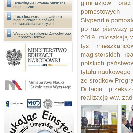
gimnazjów oraz
Dolnośląskie uczelnie publiczne i
niepubliczne
pomostowych.
Procedura wpisu do ewidencji
Stypendia pomost
niepublicznych placówek
doskonalenia nauczycieli
po raz pierwszy p
Wsparcie Kształcenia Zawodowego
2019, mieszkają 
– Poprawa Efektów
tys. mieszkańcó
magisterskich, re
polskich państwo
tytułu naukowego
ze środków Progra
Dotacja przeka
realizację ww. zad