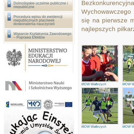
Bezkonkurencyj
Dolnośląskie uczelnie publiczne i
niepubliczne
Wychowawczego z 
Procedura wpisu do ewidencji
się na pierwsze m
niepublicznych placówek
doskonalenia nauczycieli
najlepszych piłkar
Wsparcie Kształcenia Zawodowego
– Poprawa Efektów
MOW Wałbrzych
MOW Wa
MOW Wałbrzych
MOW Wa