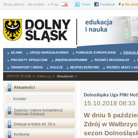
Strona główna
Dla mediów
e-Puap
BIP
Twitter
Facebook
Dla nies
SEJMIK
URZĄD MARSZAŁKOWSKI
FUNDUSZE EUROPEJSKIE
EDUKAC
PROJEKTY SPOŁECZNE
(NIE)PEŁNOSPRAWNI
ROZWÓJ REGIONALNY
TRANSPORT I DROGI
KOLEJE
BEZPIECZEŃSTWO
ROZWÓJ MIAST I A
DOLNY ŚLĄSK
Edukacja
Aktualności
Aktualności
Dolnośląska Liga Piłki No
Kontakt
15.10.2018 08:33
Zadania i zakres kompetencji
W dniu 5 paździe
Wydziału Edukacji
Zdrój w Wałbrzyc
Dotacje w trybie art. 19 a
sezon Dolnośląsk
Konkursy