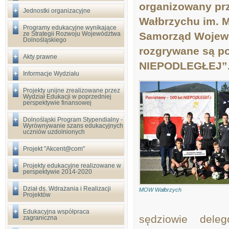
organizowany pr
Jednostki organizacyjne
Wałbrzychu im. M
Programy edukacyjne wynikające
ze Strategii Rozwoju Województwa
Samorząd Wojewó
Dolnośląskiego
rozgrywane są p
Akty prawne
NIEPODLEGŁEJ”
Informacje Wydziału
Projekty unijne zrealizowane przez
Wydział Edukacji w poprzedniej
perspektywie finansowej
Dolnośląski Program Stypendialny -
Wyrównywanie szans edukacyjnych
uczniów uzdolnionych
Projekt "Akcent@com"
Projekty edukacyjne realizowane w
perspektywie 2014-2020
Dział ds. Wdrażania i Realizacji
MOW Wałbrzych
Projektów
Edukacyjna współpraca
sędziowie dele
zagraniczna