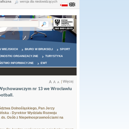
raficzna
wersja dla niedowidzących
 WIEJSKICH
BIURO W BRUKSELI
SPORT
DNOSTKI ORGANIZACYJNE
TURYSTYKA
ŃSTWO INFORMACYJNE
EWT
A
|
Więcej
A
A
 - Wychowawczym nr 13 we Wrocławiu
otball.
ództwa Dolnośląskiego, Pan Jerzy
ńska - Dyrektor Wydziału Rozwoju
 ds. Osób z Niepełnosprawnościami na