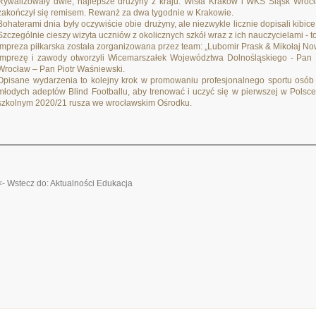
Rywalizowały dwie, najlepsze drużyny z kraju: Wisła Kraków i WKS Śląsk Wro
zakończył się remisem. Rewanż za dwa tygodnie w Krakowie.
Bohaterami dnia były oczywiście obie drużyny, ale niezwykle licznie dopisali kib
Szczególnie cieszy wizyta uczniów z okolicznych szkół wraz z ich nauczycielami - to 
Impreza piłkarska została zorganizowana przez team: „Lubomir Prask & Mikołaj No
Imprezę i zawody otworzyli Wicemarszałek Województwa Dolnośląskiego - Pan
Wrocław – Pan Piotr Waśniewski.
Opisane wydarzenia to kolejny krok w promowaniu profesjonalnego sportu osób 
młodych adeptów Blind Footballu, aby trenować i uczyć się w pierwszej w Polsc
szkolnym 2020/21 rusza we wrocławskim Ośrodku.
<- Wstecz do: Aktualności Edukacja