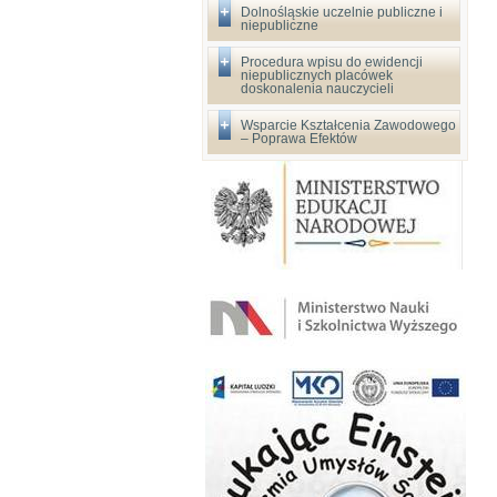
Dolnośląskie uczelnie publiczne i
niepubliczne
Procedura wpisu do ewidencji
niepublicznych placówek
doskonalenia nauczycieli
Wsparcie Kształcenia Zawodowego
– Poprawa Efektów