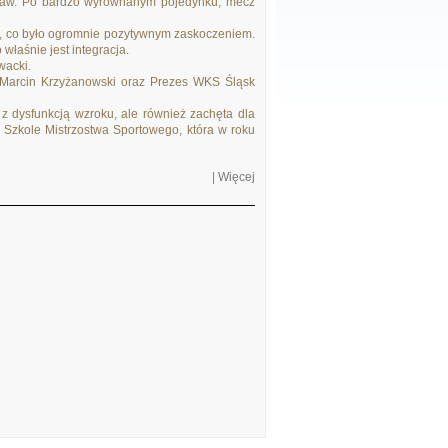
cław. Po bardzo wyrównanym pojedynku, mecz
ice, co było ogromnie pozytywnym zaskoczeniem.
właśnie jest integracja.
wacki.
 Marcin Krzyżanowski oraz Prezes WKS Śląsk
z dysfunkcją wzroku, ale również zachęta dla
e Szkole Mistrzostwa Sportowego, która w roku
|
Więcej