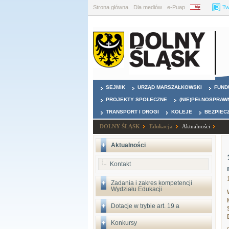
Strona główna
Dla mediów
e-Puap
BIP
Tw
SEJMIK
URZĄD MARSZAŁKOWSKI
FUND
PROJEKTY SPOŁECZNE
(NIE)PEŁNOSPRAW
TRANSPORT I DROGI
KOLEJE
BEZPIEC
DOLNY ŚLĄSK
Edukacja
Aktualności
Aktualności
Kontakt
Zadania i zakres kompetencji
Wydziału Edukacji
Dotacje w trybie art. 19 a
Konkursy