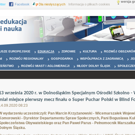
wersja g
itter
Facebook
Dla niesłyszących
Informacja o plikach cookies
USZE EUROPEJSKIE
EDUKACJA
ZDROWIE
KULTURA
ROZWÓJ OBSZARÓW
NI
ROZWÓJ REGIONALNY
GOSPODARKA
WSPÓŁPRACA Z ZAGRANICĄ
JE
ZEŃSTWO
ROZWÓJ MIAST I AGLOMERACJI
MŁODY DOLNY ŚLĄSK
SPOŁECZE
13 września 2020 r. w Dolnośląskim Specjalnym Ośrodki Szkolno
miał miejsce pierwszy mecz finału o Super Puchar Polski w Blind Fo
14.09.2020 08:23
W wydarzeniu uczestniczyli: Pan Marcin Krzyżanowski - Wicemarszałek Wojew
Komorowski - Dyrektor Departamentu Spraw Społecznych, Pani Bogusława Kuli
Społeczeństwa Obywatelskiego oraz Pan Paweł Parus - Pełnomocnik Marszałka
Dolnym Śląsku.