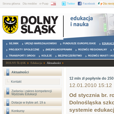
Strona główna
Dla mediów
e-Puap
BIP
Twitter
Facebook
Dla nies
SEJMIK
URZĄD MARSZAŁKOWSKI
FUNDUSZE EUROPEJSKIE
EDUKAC
PROJEKTY SPOŁECZNE
(NIE)PEŁNOSPRAWNI
ROZWÓJ REGIONALNY
TRANSPORT I DROGI
KOLEJE
BEZPIECZEŃSTWO
ROZWÓJ MIAST I A
DOLNY ŚLĄSK
Edukacja
Aktualności
Aktualności
12 mln zł popłynie do 250
Kontakt
12.01.2010 15:12
Zadania i zakres kompetencji
Od stycznia br. 
Wydziału Edukacji
Dolnośląska szko
Dotacje w trybie art. 19 a
systemie edukacj
Konkursy