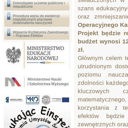
Dolnośląskie uczelnie publiczne i
niepubliczne
szans edukacyjny
oraz zmniejszan
Procedura wpisu do ewidencji
niepublicznych placówek
doskonalenia nauczycieli
Operacyjnego Kap
Projekt będzie r
Wsparcie Kształcenia Zawodowego
– Poprawa Efektów
budżet wynosi 12
zł.
Głównym celem te
utrudnionym dost
poziomu naucza
zdolności każdeg
kluczowych c
matematycznego, 
korzystania z t
efektów będzi
zewnętrznych ora