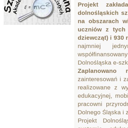
Projekt zakła
dolnośląskich sz
na obszarach wi
uczniów z tych
dziewcząt) i 930 
najmniej jed
współfinansow
Dolnośląska e-szk
Zaplanowano m
zainteresowań i 
realizowane z wy
edukacyjnej, mob
pracowni przyrod
Dolnego Śląska i 
Projekt Dolnoślą