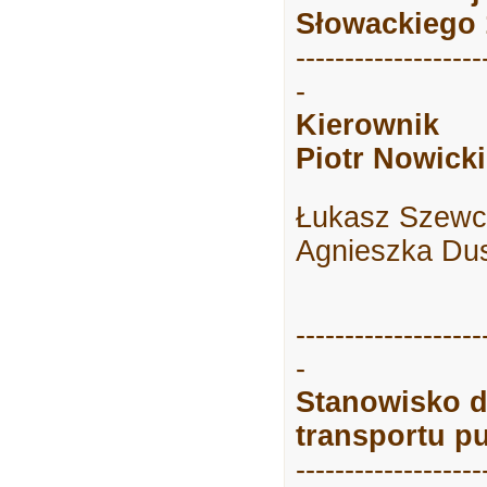
Słowackiego 
-------------------
-
Kierownik
Piotr Nowicki
Łukasz Szewcz
Agnieszka Dus
-------------------
-
Stanowisko ds
transportu p
-------------------