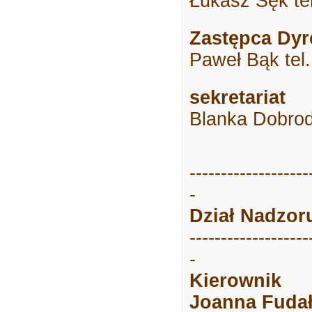
Łukasz Sęk te
Zastępca Dyr
Paweł Bąk
tel
sekretariat
Blanka Dobrodz
-------------------
-
Dział Nadzor
-------------------
-
Kierownik
Joanna Fuda