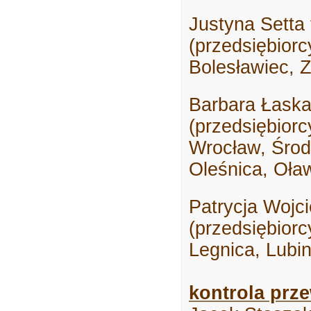
Justyna Setta 
(
przedsiębiorc
Bolesławiec, Z
Barbara Łaska
(
przedsiębiorc
Wrocław, Środ
Oleśnica, Oław
Patrycja Wojc
(
przedsiębiorc
Legnica, Lubi
kontrola prz