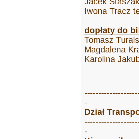
Jacek Staszak
Iwona Tracz t
dopłaty do b
Tomasz Turals
Magdalena Kra
Karolina Jaku
-------------------
-
Dział Transp
-------------------
-