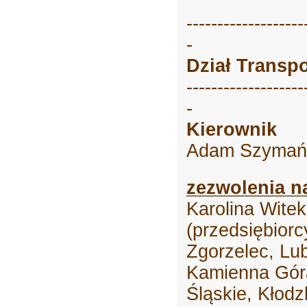
-------------------
-
Dział Transp
-------------------
-
Kierownik
Adam Szymańsk
zezwolenia n
Karolina Wite
(przedsiębiorc
Zgorzelec, Lu
Kamienna Góra
Śląskie, Kłodz