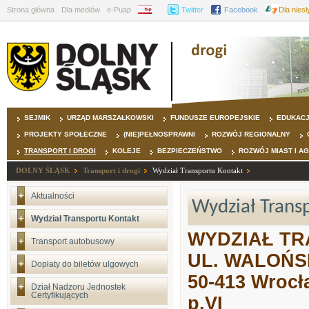
Strona główna
Dla mediów
e-Puap
BIP
Twitter
Facebook
Dla nies
SEJMIK
URZĄD MARSZAŁKOWSKI
FUNDUSZE EUROPEJSKIE
EDUKAC
PROJEKTY SPOŁECZNE
(NIE)PEŁNOSPRAWNI
ROZWÓJ REGIONALNY
TRANSPORT I DROGI
KOLEJE
BEZPIECZEŃSTWO
ROZWÓJ MIAST I A
DOLNY ŚLĄSK
Transport i drogi
Wydział Transportu Kontakt
Aktualności
Wydział Tran
Wydział Transportu Kontakt
WYDZIAŁ T
Transport autobusowy
UL. WALOŃS
Dopłaty do biletów ulgowych
50-413 Wrocł
Dział Nadzoru Jednostek
Certyfikujących
p.VI