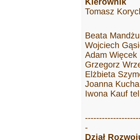
Kierownik
Tomasz Korycki
Beata Mandżuk
Wojciech Gąsio
Adam Więcek -
Grzegorz Wrzes
Elżbieta Szym
Joanna Kuchar
Iwona Kauf te
-------------------
-
Dział Rozwo