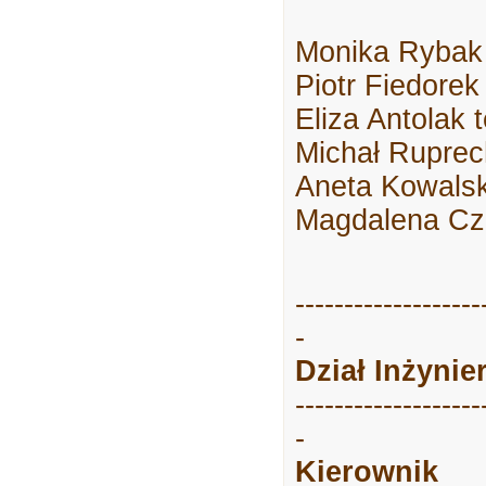
Monika Rybak 
Piotr Fiedorek
Eliza Antolak 
Michał Ruprech
Aneta Kowalsk
Magdalena Cz
-------------------
-
Dział Inżynie
-------------------
-
Kierownik