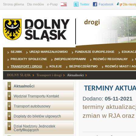
Strona główna
Dla mediów
e-Puap
BIP
Twitter
Facebook
Dla nies
SEJMIK
URZĄD MARSZAŁKOWSKI
FUNDUSZE EUROPEJSKIE
EDUKAC
PROJEKTY SPOŁECZNE
(NIE)PEŁNOSPRAWNI
ROZWÓJ REGIONALNY
TRANSPORT I DROGI
KOLEJE
BEZPIECZEŃSTWO
ROZWÓJ MIAST I A
DOLNY ŚLĄSK
Transport i drogi
Aktualności
Aktualności
TERMINY AKTUA
Wydział Transportu Kontakt
Dodano:
05-11-2021
terminy aktualiza
Transport autobusowy
zmian w RJA ora
Dopłaty do biletów ulgowych
Dział Nadzoru Jednostek
Certyfikujących