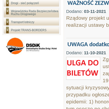
WAŻNOŚĆ ZEZWO
Drogi - sieć połączeń
Dodano:
03-11-2021
Wojewódzka Rada Bezpieczeństwa
Ruchu Drogowego
Rządowy projekt 
Transport lotniczy
realizacji ustawy
Projekt TRANS-BORDERS
UWAGA dodatkow
Dodano:
11-10-2021
Zg
us
za
19
sytuacji kryzysowy
przypadku ogłosze
epidemii: 1) honor
tym osocze po cho