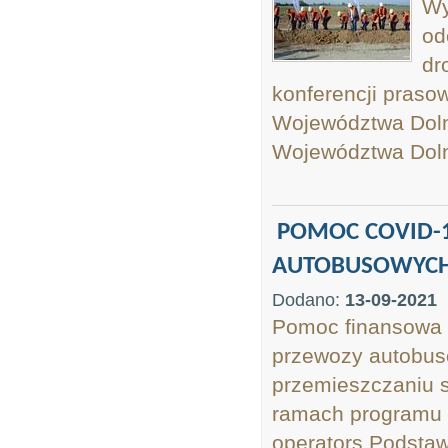
Wy
od
dr
konferencji praso
Województwa Doln
Województwa Doln
POMOC COVID-
AUTOBUSOWYC
Dodano:
13-09-2021
Pomoc finansowa 
przewozy autobus
przemieszczaniu s
ramach programu 
operators Podstaw