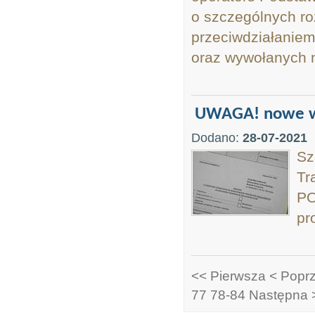
o szczególnych r
przeciwdziałanie
oraz wywołanych ni
UWAGA! nowe w
Dodano:
28-07-2021
Sz
Tr
PO
pr
<< Pierwsza
< Popr
77
78-84
Następna 