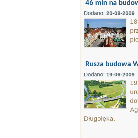
46 mln na budow
Dodano:
20-08-2009
18
pr
pi
Rusza budowa W
Dodano:
19-06-2009
19
ur
do
Ag
Długołęka.