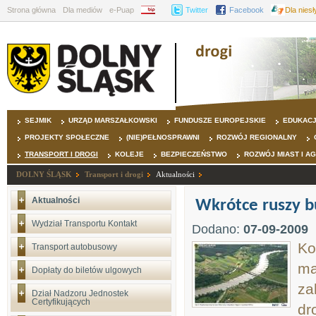
Strona główna
Dla mediów
e-Puap
BIP
Twitter
Facebook
Dla nies
SEJMIK
URZĄD MARSZAŁKOWSKI
FUNDUSZE EUROPEJSKIE
EDUKAC
PROJEKTY SPOŁECZNE
(NIE)PEŁNOSPRAWNI
ROZWÓJ REGIONALNY
TRANSPORT I DROGI
KOLEJE
BEZPIECZEŃSTWO
ROZWÓJ MIAST I A
DOLNY ŚLĄSK
Transport i drogi
Aktualności
Aktualności
Wkrótce ruszy 
Wydział Transportu Kontakt
Dodano:
07-09-2009
Ko
Transport autobusowy
ma
Dopłaty do biletów ulgowych
za
Dział Nadzoru Jednostek
Certyfikujących
dr