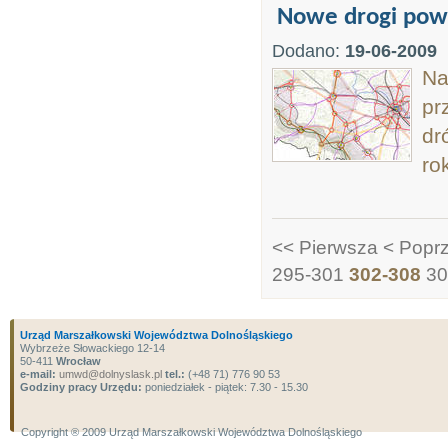
Nowe drogi pow
Dodano:
19-06-2009
Na
pr
dr
ro
<< Pierwsza
< Popr
295-301
302-308
30
Urząd Marszałkowski Województwa Dolnośląskiego
Wybrzeże Słowackiego 12-14
50-411
Wrocław
e-mail:
umwd@dolnyslask.pl
tel.:
(+48 71) 776 90 53
Godziny pracy Urzędu:
poniedziałek - piątek: 7.30 - 15.30
Copyright ® 2009 Urząd Marszałkowski Województwa Dolnośląskiego