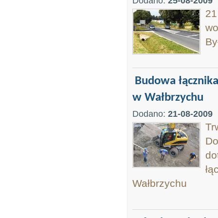
Dodano:
25-08-2009
21
wo
By
Budowa łącznika
w Wałbrzychu
Dodano:
21-08-2009
Tr
Do
do
łą
Wałbrzychu