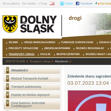
Strona główna
Dla mediów
e-Puap
BIP
Twitter
Facebook
Dla nies
SEJMIK
URZĄD MARSZAŁKOWSKI
FUNDUSZE EUROPEJSKIE
EDUKAC
PROJEKTY SPOŁECZNE
(NIE)PEŁNOSPRAWNI
ROZWÓJ REGIONALNY
TRANSPORT I DROGI
KOLEJE
BEZPIECZEŃSTWO
ROZWÓJ MIAST I A
DOLNY ŚLĄSK
Transport i drogi
Aktualności
Aktualności
Zniesienie stanu zagroże
Wydział Transportu Kontakt
03.07.2023 13:04
Transport autobusowy
Dopłaty do biletów ulgowych
Dział Nadzoru Jednostek
Certyfikujących