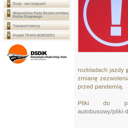
Drogi - sieć połączeń
Wojewódzka Rada Bezpieczeństwa
Ruchu Drogowego
Transport lotniczy
Projekt TRANS-BORDERS
rozkładach jazdy
p
zmianę zezwolenia
przed pandemią.
Pliki do p
autobusowy/pliki-