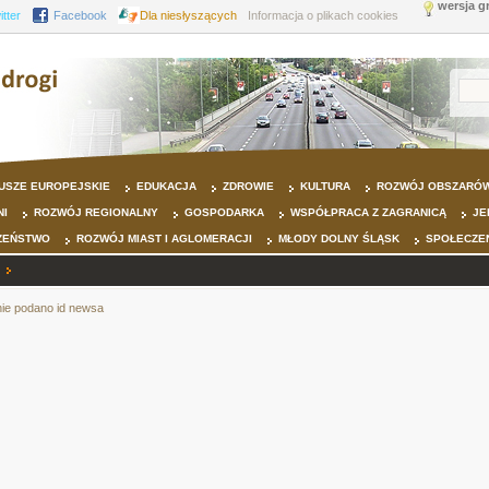
wersja g
itter
Facebook
Dla niesłyszących
Informacja o plikach cookies
USZE EUROPEJSKIE
EDUKACJA
ZDROWIE
KULTURA
ROZWÓJ OBSZARÓW
NI
ROZWÓJ REGIONALNY
GOSPODARKA
WSPÓŁPRACA Z ZAGRANICĄ
JE
ZEŃSTWO
ROZWÓJ MIAST I AGLOMERACJI
MŁODY DOLNY ŚLĄSK
SPOŁECZE
nie podano id newsa