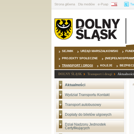
Strona główna
Dla mediów
e-Puap
BIP
Tw
SEJMIK
URZĄD MARSZAŁKOWSKI
FUND
PROJEKTY SPOŁECZNE
(NIE)PEŁNOSPRAW
TRANSPORT I DROGI
KOLEJE
BEZPIEC
DOLNY ŚLĄSK
Transport i drogi
Aktualności
Aktualności
Wydział Transportu Kontakt
Transport autobusowy
Dopłaty do biletów ulgowych
Dział Nadzoru Jednostek
Certyfikujących