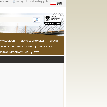
raficzna
wersja dla niedowidzących
 WIEJSKICH
BIURO W BRUKSELI
SPORT
DNOSTKI ORGANIZACYJNE
TURYSTYKA
ŃSTWO INFORMACYJNE
EWT