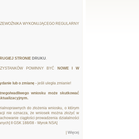
RZEWOŹNIKA WYKONUJĄCEGO REGULARNY
RUGIEJ STRONIE
DRUKU
.
PRZYSTANKÓW POWINNY BYĆ
NOWE I W
danie lub o zmianę -
jeśli uległa zmianie!
etnego/wadliwego wniosku może skutkować
aktualizacyjnym.
ialnoprawnych do złożenia wniosku, o którym
lacji nie oznacza, że wniosek można złożyć w
zachowanie ciągłości prowadzenia działalności
zanych]
II GSK 188/08 - Wyrok NSA]
|
Więcej