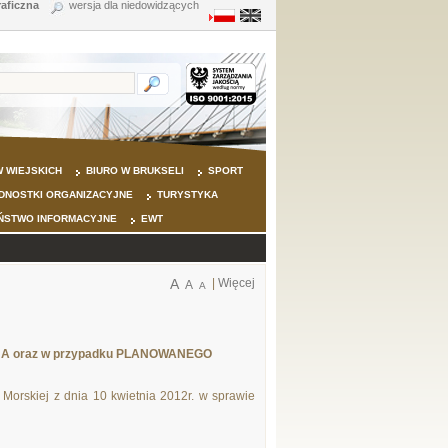
raficzna
wersja dla niedowidzących
 WIEJSKICH
BIURO W BRUKSELI
SPORT
DNOSTKI ORGANIZACYJNE
TURYSTYKA
ŃSTWO INFORMACYJNE
EWT
A
|
Więcej
A
A
w RJA oraz w przypadku PLANOWANEGO
Morskiej z dnia 10 kwietnia 2012r. w sprawie