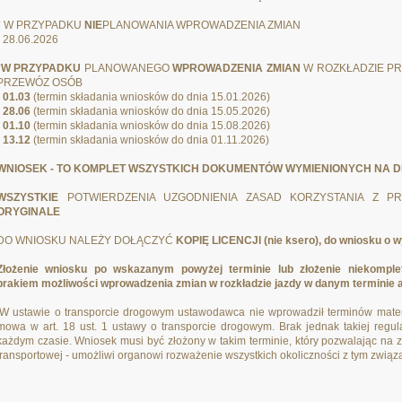
* W PRZYPADKU
NIE
PLANOWANIA WPROWADZENIA ZMIAN
- 28.06.2026
*
W PRZYPADKU
PLANOWANEGO
WPROWADZENIA ZMIAN
W ROZKŁADZIE P
PRZEWÓZ OSÓB
- 01.03
(termin składania wniosków do dnia 15.01.2026)
- 28.06
(termin składania wniosków do dnia 15.05.2026)
-
01.10
(termin składania wniosków do dnia 15.08.2026)
- 13.12
(termin składania wniosków do dnia 01.11.2026)
WNIOSEK - TO KOMPLET WSZYSTKICH DOKUMENTÓW WYMIENIONYCH NA D
WSZYSTKIE
POTWIERDZENIA UZGODNIENIA ZASAD KORZYSTANIA Z 
ORYGINALE
DO WNIOSKU NALEŻY DOŁĄCZYĆ
KOPIĘ LICENCJI (nie ksero), do wniosku o wy
Złożenie wniosku po wskazanym powyżej terminie lub złożenie niekompl
brakiem możliwości wprowadzenia zmian w rozkładzie jazdy w danym terminie 
[W ustawie o transporcie drogowym ustawodawca nie wprowadził terminów mater
mowa w art. 18 ust. 1 ustawy o transporcie drogowym. Brak jednak takiej regu
każdym czasie.
Wniosek musi być złożony w takim terminie, który pozwalając na 
transportowej - umożliwi organowi rozważenie wszystkich okoliczności z tym zwią