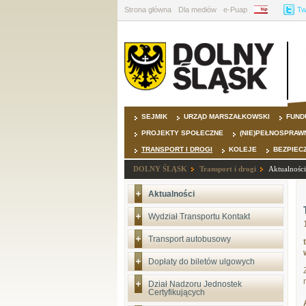
Strona główna
Dla mediów
e-Puap
BIP
Tw
SEJMIK
URZĄD MARSZAŁKOWSKI
FUND
PROJEKTY SPOŁECZNE
(NIE)PEŁNOSPRAW
TRANSPORT I DROGI
KOLEJE
BEZPIEC
DOLNY ŚLĄSK
Transport i drogi
Aktualności
Aktualności
Wydział Transportu Kontakt
Transport autobusowy
Dopłaty do biletów ulgowych
Dział Nadzoru Jednostek
Certyfikujących