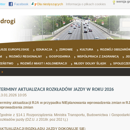
wersja g
itter
Facebook
Dla niesłyszących
Informacja o plikach cookies
USZE EUROPEJSKIE
EDUKACJA
ZDROWIE
KULTURA
ROZWÓJ OBSZARÓW
NI
ROZWÓJ REGIONALNY
GOSPODARKA
WSPÓŁPRACA Z ZAGRANICĄ
JE
ZEŃSTWO
ROZWÓJ MIAST I AGLOMERACJI
MŁODY DOLNY ŚLĄSK
SPOŁECZE
TERMINY AKTUALIZACJI ROZKŁADÓW JAZDY W ROKU 2026
13.01.2026 10:05
terminy aktualizacji RJA w przypadku NIEplanowania wprowadzenia zmian 
wprowadzenia zmian
Zgodnie z §14.1 Rozporządzenia Ministra Transportu, Budownictwa i Gospodarki 
rozkładów jazdy (DZ.U. z 2018r. poz 202 t.j.)
AKTUALIZACJI ROZKŁADU JAZDY DOKONUJE SIĘ: