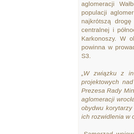
aglomeracji Wałb
populacji aglome
najkrótszą drogę
centralnej i półn
Karkonoszy. W o
powinna w prowa
S3.
„W związku z in
projektowych nad
Prezesa Rady Mini
aglomeracji wrocł
obydwu korytarzy
ich rozwidlenia w 
„Samorząd wojewó