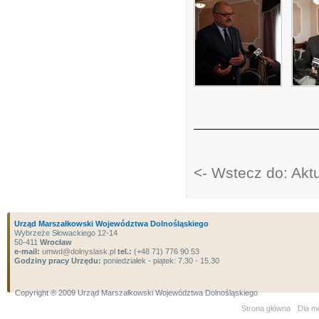
<- Wstecz do: Akt
Urząd Marszałkowski Województwa Dolnośląskiego
Wybrzeże Słowackiego 12-14
50-411
Wrocław
e-mail:
umwd@dolnyslask.pl
tel.:
(+48 71) 776 90 53
Godziny pracy Urzędu:
poniedziałek - piątek: 7.30 - 15.30
Copyright ® 2009 Urząd Marszałkowski Województwa Dolnośląskiego
Strona główna
Dla m