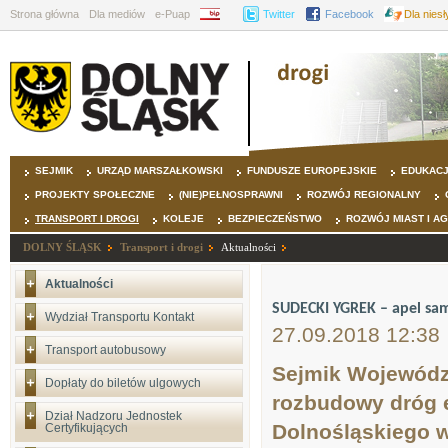
Strona główna
Dla mediów
e-Puap
BIP
Twitter
Facebook
Dla nies
SEJMIK
URZĄD MARSZAŁKOWSKI
FUNDUSZE EUROPEJSKIE
EDUKAC
PROJEKTY SPOŁECZNE
(NIE)PEŁNOSPRAWNI
ROZWÓJ REGIONALNY
TRANSPORT I DROGI
KOLEJE
BEZPIECZEŃSTWO
ROZWÓJ MIAST I A
DOLNY ŚLĄSK
Transport i drogi
Aktualności
Aktualności
SUDECKI YGREK – apel sa
Wydział Transportu Kontakt
27.09.2018 12:38
Transport autobusowy
Sejmik Wojewódz
Dopłaty do biletów ulgowych
rozbudowy dróg 
Dział Nadzoru Jednostek
Dolnośląskiego 
Certyfikujących