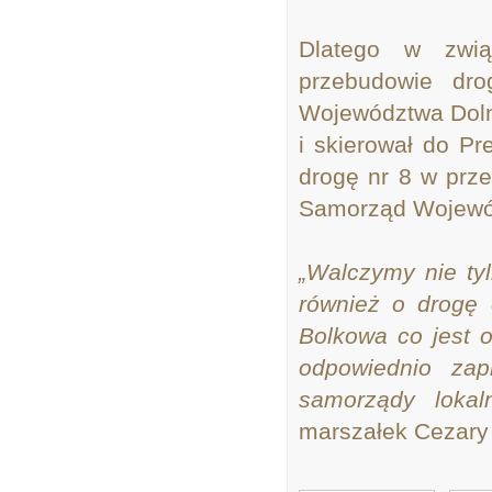
Dlatego w zwią
przebudowie dro
Województwa Dolno
i skierował do Pr
drogę nr 8 w prz
Samorząd Wojewód
„Walczymy nie ty
również o drogę
Bolkowa co jest 
odpowiednio zap
samorządy lokal
marszałek Cezary 