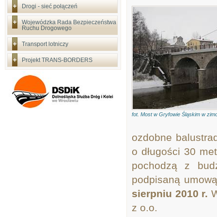
Drogi - sieć połączeń
Wojewódzka Rada Bezpieczeństwa
Ruchu Drogowego
Transport lotniczy
Projekt TRANS-BORDERS
fot. Most w Gryfowie Śląskim w zi
ozdobne balustra
o długości 30 me
pochodzą z budż
podpisaną umow
sierpniu 2010 r.
W
z o.o.