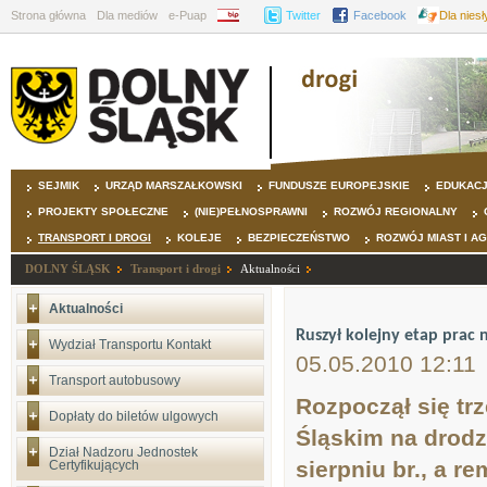
Strona główna
Dla mediów
e-Puap
BIP
Twitter
Facebook
Dla nies
SEJMIK
URZĄD MARSZAŁKOWSKI
FUNDUSZE EUROPEJSKIE
EDUKAC
PROJEKTY SPOŁECZNE
(NIE)PEŁNOSPRAWNI
ROZWÓJ REGIONALNY
TRANSPORT I DROGI
KOLEJE
BEZPIECZEŃSTWO
ROZWÓJ MIAST I A
DOLNY ŚLĄSK
Transport i drogi
Aktualności
Aktualności
Ruszył kolejny etap prac
Wydział Transportu Kontakt
05.05.2010 12:11
Transport autobusowy
Rozpoczął się tr
Dopłaty do biletów ulgowych
Śląskim na drodz
Dział Nadzoru Jednostek
sierpniu br., a r
Certyfikujących