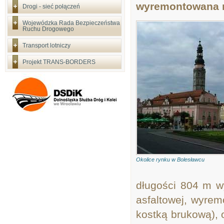
wyremontowana n
Drogi - sieć połączeń
Wojewódzka Rada Bezpieczeństwa
Ruchu Drogowego
Transport lotniczy
Projekt TRANS-BORDERS
Okolice rynku w Bolesławcu
długości 804 m w
asfaltowej, wyrem
kostką brukową), 