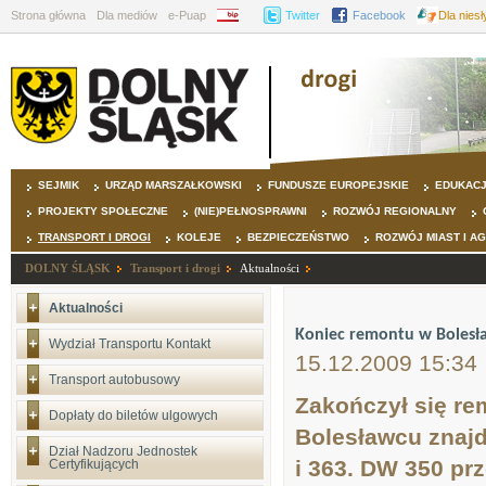
Strona główna
Dla mediów
e-Puap
BIP
Twitter
Facebook
Dla nies
SEJMIK
URZĄD MARSZAŁKOWSKI
FUNDUSZE EUROPEJSKIE
EDUKAC
PROJEKTY SPOŁECZNE
(NIE)PEŁNOSPRAWNI
ROZWÓJ REGIONALNY
TRANSPORT I DROGI
KOLEJE
BEZPIECZEŃSTWO
ROZWÓJ MIAST I A
DOLNY ŚLĄSK
Transport i drogi
Aktualności
Aktualności
Koniec remontu w Bolesła
Wydział Transportu Kontakt
15.12.2009 15:34
Transport autobusowy
Zakończył się rem
Dopłaty do biletów ulgowych
Bolesławcu znajd
Dział Nadzoru Jednostek
i 363. DW 350 pr
Certyfikujących