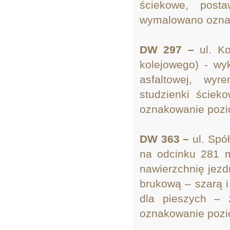
ściekowe, post
wymalowano ozna
DW 297 –
ul. Ko
kolejowego) - wy
asfaltowej, wy
studzienki ście
oznakowanie pozi
DW 363 –
ul. Spó
na odcinku 281 
nawierzchnię jez
brukową – szarą i
dla pieszych – 
oznakowanie pozi