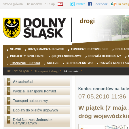
Strona główna
Dla mediów
e-Puap
BIP
Twitter
Facebook
Dla nies
SEJMIK
URZĄD MARSZAŁKOWSKI
FUNDUSZE EUROPEJSKIE
EDUKAC
PROJEKTY SPOŁECZNE
(NIE)PEŁNOSPRAWNI
ROZWÓJ REGIONALNY
TRANSPORT I DROGI
KOLEJE
BEZPIECZEŃSTWO
ROZWÓJ MIAST I A
DOLNY ŚLĄSK
Transport i drogi
Aktualności
Aktualności
Koniec remontów na kole
Wydział Transportu Kontakt
07.05.2010 11:36
Transport autobusowy
W piątek (7 maja
Dopłaty do biletów ulgowych
dróg wojewódzki
Dział Nadzoru Jednostek
Certyfikujących