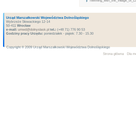
Twinning_with_the_village_of_
Urząd Marszałkowski Województwa Dolnośląskiego
Wybrzeże Słowackiego 12-14
50-411
Wrocław
e-mail:
umwd@dolnyslask.pl
tel.:
(+48 71) 776 90 53
Godziny pracy Urzędu:
poniedziałek - piątek: 7.30 - 15.30
Copyright ® 2009 Urząd Marszałkowski Województwa Dolnośląskiego
Strona główna
Dla m