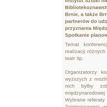
Instytut Sztuki n
Bibliotekoznawst
Brnie, a także B
partnerów do udz
przyznania Międ
Spotkanie planow
Temat konferenc
realizacji różnyc
teatr itp.
Organizatorzy ko
wyższych z możli
nich byłby zob
międzynarodowej
Wybrane referaty
Zainteresowani w