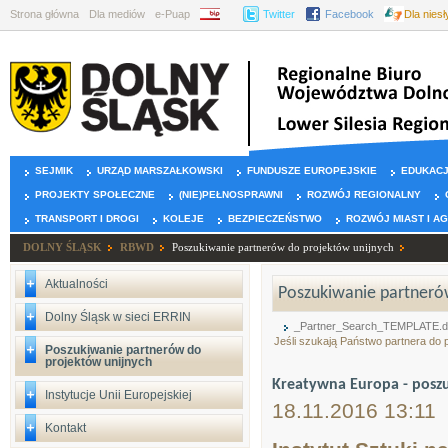
Strona główna
Dla mediów
e-Puap
BIP
Twitter
Facebook
Dla nies
SEJMIK
URZĄD MARSZAŁKOWSKI
FUNDUSZE EUROPEJSKIE
EDUKAC
PROJEKTY SPOŁECZNE
(NIE)PEŁNOSPRAWNI
ROZWÓJ REGIONALNY
TRANSPORT I DROGI
KOLEJE
BEZPIECZEŃSTWO
ROZWÓJ MIAST I A
DOLNY ŚLĄSK
RBWD
Poszukiwanie partnerów do projektów unijnych
Aktualności
Poszukiwanie partnerów
Dolny Śląsk w sieci ERRIN
_Partner_Search_TEMPLATE.
Jeśli szukają Państwo partnera do
Poszukiwanie partnerów do
projektów unijnych
Kreatywna Europa - poszu
Instytucje Unii Europejskiej
18.11.2016 13:11
Kontakt