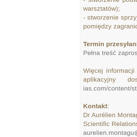
warsztatów);
- stworzenie sprz
pomiędzy zagrani
Termin przesyłani
Pełna treść zapro
Więcej informacji
aplikacyjny 
ias.com/content/s
Kontakt
:
Dr Aurélien Monta
Scientific Relati
aurelien.montagu@