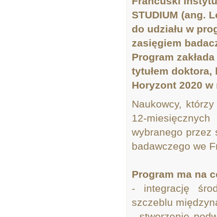
Francuski Instyt
STUDIUM (ang. Lo
do udziału w pro
zasięgiem badac
Program zakłada
tytułem doktora,
Horyzont 2020 w 
Naukowcy, którzy 
12-miesięcznych
wybranego przez 
badawczego we Fra
Program ma na c
- integrację ś
szczeblu między
- stworzenie podw