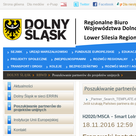
Strona główna
Dla mediów
e-Puap
BIP
Twitter
Facebook
Dla nies
SEJMIK
URZĄD MARSZAŁKOWSKI
FUNDUSZE EUROPEJSKIE
EDUKAC
PROJEKTY SPOŁECZNE
(NIE)PEŁNOSPRAWNI
ROZWÓJ REGIONALNY
TRANSPORT I DROGI
KOLEJE
BEZPIECZEŃSTWO
ROZWÓJ MIAST I A
DOLNY ŚLĄSK
RBWD
Poszukiwanie partnerów do projektów unijnych
Aktualności
Poszukiwanie partnerów
Dolny Śląsk w sieci ERRIN
_Partner_Search_TEMPLATE.
Jeśli szukają Państwo partnera do
Poszukiwanie partnerów do
projektów unijnych
H2020/MSCA – Smart Loir
Instytucje Unii Europejskiej
18.11.2016 12:59
Kontakt