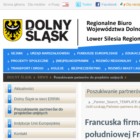
Strona główna
Dla mediów
e-Puap
BIP
Twitter
Facebook
Dla nies
SEJMIK
URZĄD MARSZAŁKOWSKI
FUNDUSZE EUROPEJSKIE
EDUKAC
PROJEKTY SPOŁECZNE
(NIE)PEŁNOSPRAWNI
ROZWÓJ REGIONALNY
TRANSPORT I DROGI
KOLEJE
BEZPIECZEŃSTWO
ROZWÓJ MIAST I A
DOLNY ŚLĄSK
RBWD
Poszukiwanie partnerów do projektów unijnych
Aktualności
Poszukiwanie partnerów
Dolny Śląsk w sieci ERRIN
_Partner_Search_TEMPLATE.
Jeśli szukają Państwo partnera do
Poszukiwanie partnerów do
projektów unijnych
Francuska firma
Instytucje Unii Europejskiej
południowej Fra
Kontakt