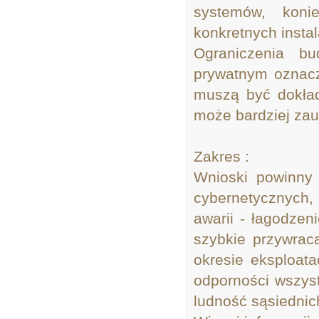
systemów, koni
konkretnych instal
Ograniczenia b
prywatnym oznacz
muszą być dokładn
może bardziej za
Zakres :
Wnioski powinny
cybernetycznych,
awarii - łagodzen
szybkie przywrac
okresie eksploata
odporności wszyst
ludność sąsiednic