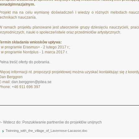
ponadgimnazjalnym.
Projekt ma na celu wymianę doświadczeń i wiedzy o różnych metodach nauczan
technikach nauczania.
W ramach projektu planowane jest utworzenie grupy dziesięciu nauczycieli, prac
przyrodniczych, nauki o społeczeństwie oraz przedmiotów artystycznych.
Termin składania wniosków upływa:
- w programie Erasmus+ - 2 lutego 2017 r.;
- w programie Nordplus - 1 marca 2017 r.
Pełna treść oferty do pobrania
.
Więcej informacji nt. propozycji projektowej można uzyskać kontaktując się z koord
Dan Berggren
E-mail:
dan.berggren@pitea.se
Phone: +46 911 696 397
<- Wstecz do: Poszukiwanie partnerów do projektów unijnych
Twinning_with_the_village_of_Lavernose-Lacasse.doc