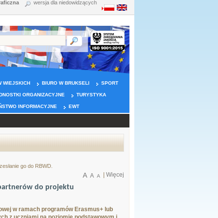
raficzna
wersja dla niedowidzących
 WIEJSKICH
BIURO W BRUKSELI
SPORT
DNOSTKI ORGANIZACYJNE
TURYSTYKA
ŃSTWO INFORMACYJNE
EWT
przesłanie go do RBWD.
A
|
Więcej
A
A
partnerów do projektu
ektowej w ramach programów Erasmus+ lub
cych z uczniami na poziomie podstawowym i