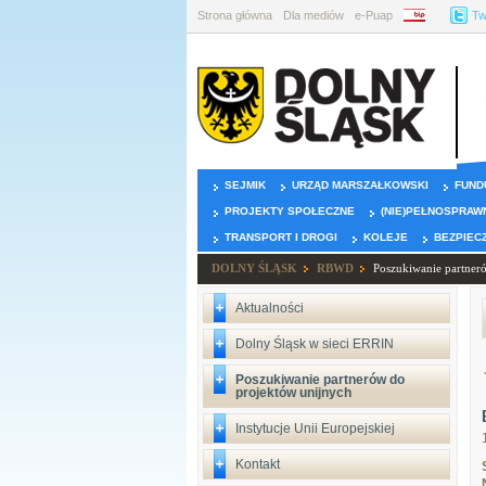
Strona główna
Dla mediów
e-Puap
BIP
Tw
SEJMIK
URZĄD MARSZAŁKOWSKI
FUND
PROJEKTY SPOŁECZNE
(NIE)PEŁNOSPRAW
TRANSPORT I DROGI
KOLEJE
BEZPIEC
DOLNY ŚLĄSK
RBWD
Poszukiwanie partner
Aktualności
Dolny Śląsk w sieci ERRIN
Poszukiwanie partnerów do
projektów unijnych
Instytucje Unii Europejskiej
Kontakt