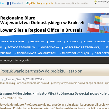
wersja g
itter
Facebook
Dla niesłyszących
Informacja o plikach cookies
USZE EUROPEJSKIE
EDUKACJA
ZDROWIE
KULTURA
ROZWÓJ OBSZARÓW
NI
ROZWÓJ REGIONALNY
GOSPODARKA
WSPÓŁPRACA Z ZAGRANICĄ
JE
ZEŃSTWO
ROZWÓJ MIAST I AGLOMERACJI
MŁODY DOLNY ŚLĄSK
SPOŁECZE
ów do projektów unijnych
Poszukiwanie partnerów do projektu - szablon
_Partner_Search_TEMPLATE.doc
Jeśli szukają Państwo partnera do projektu prosimy o wypełnienie powyższego szablonu i 
Erasmus+/Nordplus – miasto Piteå (północna Szwecja) poszukuje 
19.12.2016 15:09
Szwedzkie miasto Piteå poszukuje partnerów w celu złożenia propozycji proj
Nordplus. Działania projektowe dotyczyć będą mobilności nauczycieli pracują