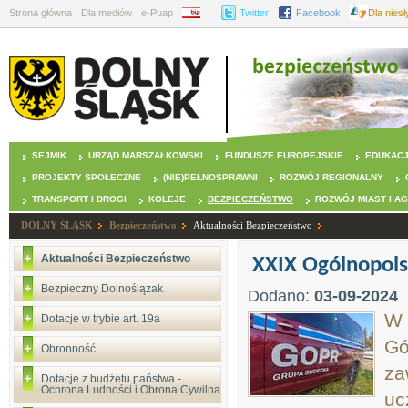
Strona główna
Dla mediów
e-Puap
BIP
Twitter
Facebook
Dla nies
SEJMIK
URZĄD MARSZAŁKOWSKI
FUNDUSZE EUROPEJSKIE
EDUKAC
PROJEKTY SPOŁECZNE
(NIE)PEŁNOSPRAWNI
ROZWÓJ REGIONALNY
TRANSPORT I DROGI
KOLEJE
BEZPIECZEŃSTWO
ROZWÓJ MIAST I A
DOLNY ŚLĄSK
Bezpieczeństwo
Aktualności Bezpieczeństwo
Aktualności Bezpieczeństwo
XXIX Ogólnopols
Bezpieczny Dolnoślązak
Dodano:
03-09-2024
W 
Dotacje w trybie art. 19a
Gó
Obronność
za
Dotacje z budżetu państwa -
Ochrona Ludności i Obrona Cywilna
uc