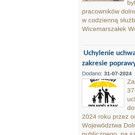
by
pracowników dolno
w codzienną służb
Wicemarszałek Wo
Uchylenie uchwa
zakresie poprawy
Dodano:
31-07-2024
Za
37
uc
do
2024 roku przez o
Województwa Doln
publicznego, na s