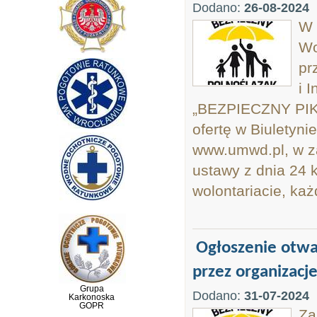
Dodano:
26-08-2024
W 
Wo
pr
i 
„BEZPIECZNY PI
ofertę w Biuletyni
www.umwd.pl, w z
ustawy z dnia 24 k
wolontariacie, każ
Ogłoszenie otwa
przez organizacj
Grupa
Dodano:
31-07-2024
Karkonoska
GOPR
Za