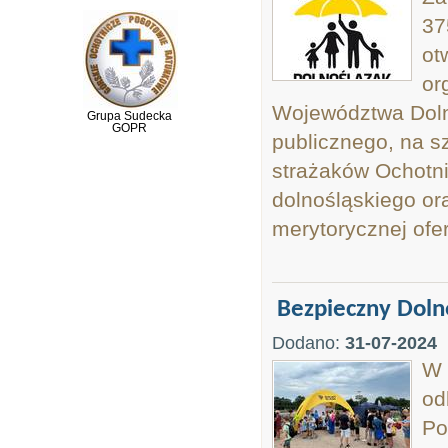
37
ot
or
Województwa Doln
Grupa Sudecka
GOPR
publicznego, na s
strażaków Ochotn
dolnośląskiego or
merytorycznej ofer
Bezpieczny Dolno
Dodano:
31-07-2024
W 
od
Po