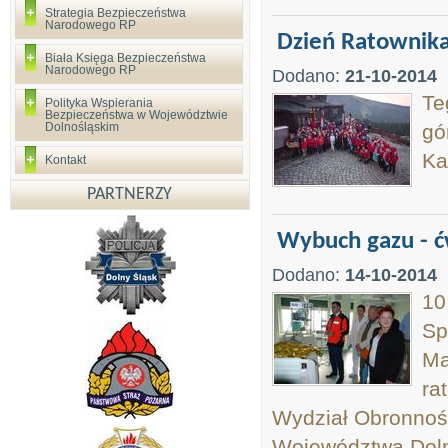
Strategia Bezpieczeństwa
Narodowego RP
Dzień Ratownik
Biała Księga Bezpieczeństwa
Narodowego RP
Dodano:
21-10-2014
Te
Polityka Wspierania
Bezpieczeństwa w Województwie
Dolnośląskim
gó
Ka
Kontakt
PARTNERZY
Wybuch gazu - ć
Dodano:
14-10-2014
10
Sp
Ma
ra
Wydział Obronnoś
Województwa Dolno