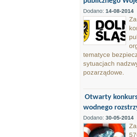
publicznego Woj
Dodano:
14-08-2014
Za
ko
pu
or
tematyce bezpiecz
sytuacjach nadzwy
pozarządowe.
Otwarty konkurs
wodnego rozstrz
Dodano:
30-05-2014
Za
57