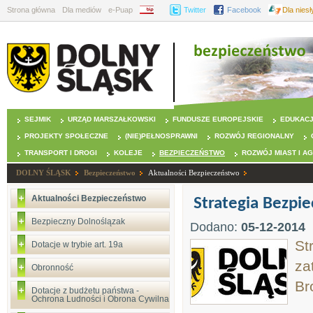
Strona główna
Dla mediów
e-Puap
BIP
Twitter
Facebook
Dla nies
SEJMIK
URZĄD MARSZAŁKOWSKI
FUNDUSZE EUROPEJSKIE
EDUKAC
PROJEKTY SPOŁECZNE
(NIE)PEŁNOSPRAWNI
ROZWÓJ REGIONALNY
TRANSPORT I DROGI
KOLEJE
BEZPIECZEŃSTWO
ROZWÓJ MIAST I A
DOLNY ŚLĄSK
Bezpieczeństwo
Aktualności Bezpieczeństwo
Aktualności Bezpieczeństwo
Strategia Bezp
Bezpieczny Dolnoślązak
Dodano:
05-12-2014
St
Dotacje w trybie art. 19a
za
Obronność
Br
Dotacje z budżetu państwa -
Ochrona Ludności i Obrona Cywilna