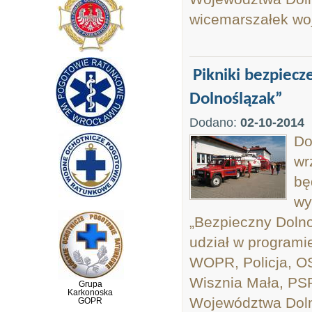
wicemarszałek wo
Pikniki bezpiec
Dolnoślązak”
Dodano:
02-10-2014
Do
wr
bę
wy
„Bezpieczny Dolno
udział w programi
WOPR, Policja, O
Wisznia Mała, PS
Grupa
Karkonoska
Województwa Doln
GOPR