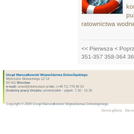
ko
pu
ratownictwa wodn
<< Pierwsza
< Popr
351-357
358-364
36
Urząd Marszałkowski Województwa Dolnośląskiego
Wybrzeże Słowackiego 12-14
50-411
Wrocław
e-mail:
umwd@dolnyslask.pl
tel.:
(+48 71) 776 90 53
Godziny pracy Urzędu:
poniedziałek - piątek: 7.30 - 15.30
Copyright ® 2009 Urząd Marszałkowski Województwa Dolnośląskiego
Strona główna
Dla m