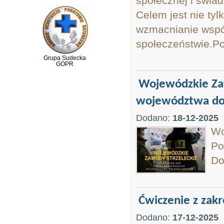
społecznej i świ
Celem jest nie tyl
wzmacnianie wspól
społeczeństwie.Por
Grupa Sudecka
GOPR
Wojewódzkie Zaw
województwa dol
Dodano:
18-12-2025
Wo
Po
Do
Ćwiczenie z zak
Dodano:
17-12-2025