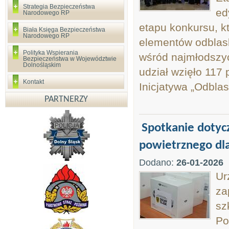
Strategia Bezpieczeństwa
ed
Narodowego RP
etapu konkursu, k
Biała Księga Bezpieczeństwa
Narodowego RP
elementów odblas
Polityka Wspierania
wśród najmłodszyc
Bezpieczeństwa w Województwie
Dolnośląskim
udział wzięło 117
Kontakt
Inicjatywa „Odblas
PARTNERZY
Spotkanie dotyc
powietrznego dl
Dodano:
26-01-2026
Ur
za
sz
Po