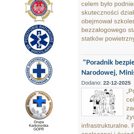
celem było podnie
skuteczności dzia
obejmował szkolen
bezzałogowego st
statków powietrzn
"Poradnik bezpi
Narodowej, Mini
Dodano:
22-12-2025
„P
ce
za
ży
Grupa
infrastrukturalne
Karkonoska
GOPR