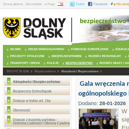
Strona główna
Dla mediów
e-Puap
BIP
Twitter
Facebook
Dla nies
SEJMIK
URZĄD MARSZAŁKOWSKI
FUNDUSZE EUROPEJSKIE
EDUKAC
PROJEKTY SPOŁECZNE
(NIE)PEŁNOSPRAWNI
ROZWÓJ REGIONALNY
TRANSPORT I DROGI
KOLEJE
BEZPIECZEŃSTWO
ROZWÓJ MIAST I A
DOLNY ŚLĄSK
Bezpieczeństwo
Aktualności Bezpieczeństwo
Aktualności Bezpieczeństwo
Gala wręczenia
Bezpieczny Dolnoślązak
ogólnopolskiego 
Dotacje w trybie art. 19a
Dodano:
28-01-2026
W 
Obronność
si
Dotacje z budżetu państwa -
Ochrona Ludności i Obrona Cywilna
Et