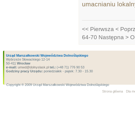
umacnianiu lokaln
<< Pierwsza
< Popr
64-70
Następna >
O
Urząd Marszałkowski Województwa Dolnośląskiego
Wybrzeże Słowackiego 12-14
50-411
Wrocław
e-mail:
umwd@dolnyslask.pl
tel.:
(+48 71) 776 90 53
Godziny pracy Urzędu:
poniedziałek - piątek: 7.30 - 15.30
Copyright ® 2009 Urząd Marszałkowski Województwa Dolnośląskiego
Strona główna
Dla m