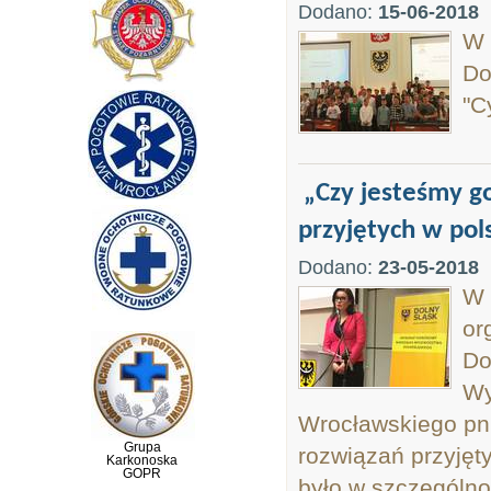
Dodano:
15-06-2018
W 
Do
"C
„Czy jesteśmy 
przyjętych w pol
Dodano:
23-05-2018
W 
or
Do
Wy
Wrocławskiego pn
Grupa
rozwiązań przyjęt
Karkonoska
GOPR
było w szczególn