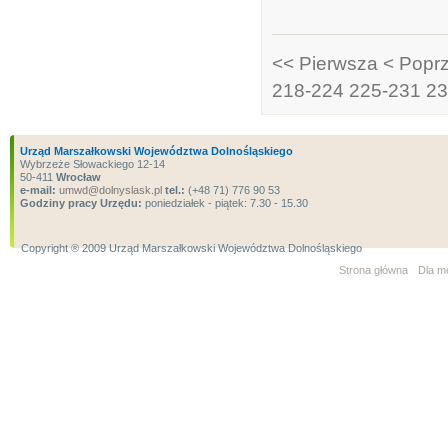
<< Pierwsza
< Popr
218-224
225-231
23
Urząd Marszałkowski Województwa Dolnośląskiego
Wybrzeże Słowackiego 12-14
50-411
Wrocław
e-mail:
umwd@dolnyslask.pl
tel.:
(+48 71) 776 90 53
Godziny pracy Urzędu:
poniedziałek - piątek: 7.30 - 15.30
Copyright ® 2009 Urząd Marszałkowski Województwa Dolnośląskiego
Strona główna
Dla m