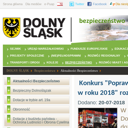
Strona główna
Dla mediów
e-Puap
BIP
Twitter
Facebook
Dla nies
SEJMIK
URZĄD MARSZAŁKOWSKI
FUNDUSZE EUROPEJSKIE
EDUKAC
PROJEKTY SPOŁECZNE
(NIE)PEŁNOSPRAWNI
ROZWÓJ REGIONALNY
TRANSPORT I DROGI
KOLEJE
BEZPIECZEŃSTWO
ROZWÓJ MIAST I A
DOLNY ŚLĄSK
Bezpieczeństwo
Aktualności Bezpieczeństwo
Aktualności Bezpieczeństwo
Konkurs "Popra
Bezpieczny Dolnoślązak
w roku 2018" roz
Dotacje w trybie art. 19a
Dodano:
20-07-2018
W 
Obronność
Do
Dotacje z budżetu państwa -
Ochrona Ludności i Obrona Cywilna
do