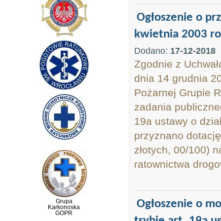
Ogłoszenie o prz
kwietnia 2003 ro
Dodano:
17-12-2018
Zgodnie z Uchwał
dnia 14 grudnia 2
Pożarnej Grupie R
zadania publiczneg
19a ustawy o dział
przyznano dotację
złotych, 00/100) 
ratownictwa drog
Grupa
Ogłoszenie o mo
Karkonoska
GOPR
trybie art. 19a u