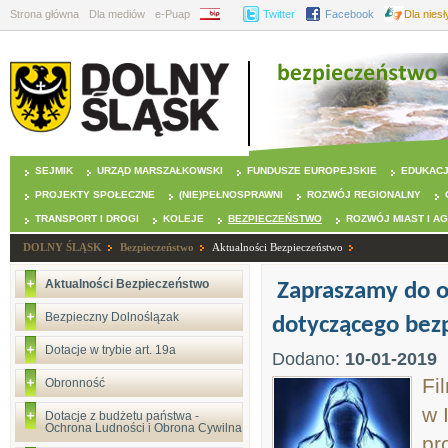
Strona główna
Dla mediów
e-Puap
BIP
Twitter
Facebook
Dla nies
SEJMIK
URZĄD MARSZAŁKOWSKI
FUNDUSZE EUROPEJSKIE
EDUKAC
PROJEKTY SPOŁECZNE
(NIE)PEŁNOSPRAWNI
ROZWÓJ REGIONALNY
TRANSPORT I DROGI
KOLEJE
BEZPIECZEŃSTWO
ROZWÓJ MIAST I A
DOLNY ŚLĄSK
Bezpieczeństwo
Aktualności Bezpieczeństwo
Aktualności Bezpieczeństwo
Zapraszamy do o
Bezpieczny Dolnoślązak
dotyczącego bezp
Dotacje w trybie art. 19a
Dodano:
10-01-2019
Fi
Obronność
w 
Dotacje z budżetu państwa -
Ochrona Ludności i Obrona Cywilna
pr