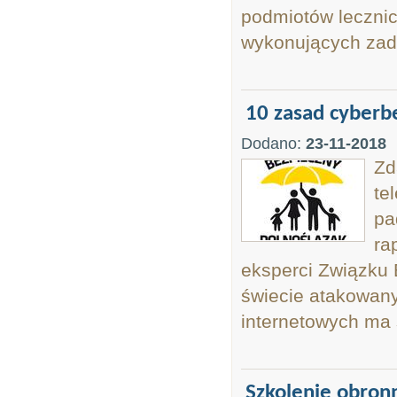
podmiotów leczni
wykonujących zad
10 zasad cyberb
Dodano:
23-11-2018
Zd
te
pa
ra
eksperci Związku 
świecie atakowany
internetowych ma 
Szkolenie obron