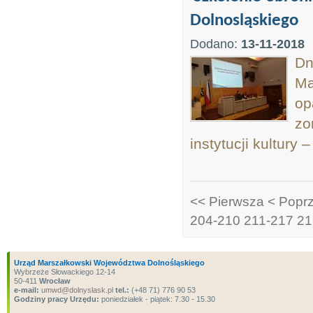
Dolnosląskiego
Dodano:
13-11-2018
Dn
Ma
op
zo
instytucji kultury
<< Pierwsza
< Popr
204-210
211-217
21
Urząd Marszałkowski Województwa Dolnośląskiego
Wybrzeże Słowackiego 12-14
50-411
Wrocław
e-mail:
umwd@dolnyslask.pl
tel.:
(+48 71) 776 90 53
Godziny pracy Urzędu:
poniedziałek - piątek: 7.30 - 15.30