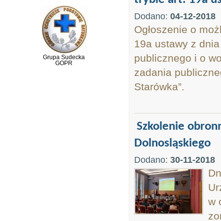
Dodano:
04-12-2018
Ogłoszenie o możli
19a ustawy z dnia
publicznego i o wo
Grupa Sudecka
GOPR
zadania publiczn
Starówka”.
Szkolenie obron
Dolnosląskiego
Dodano:
30-11-2018
Dn
Ur
w 
zo