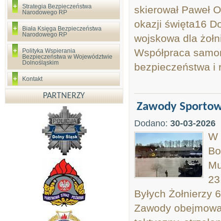
Strategia Bezpieczeństwa
skierował Paweł 
Narodowego RP
okazji święta16 D
Biała Księga Bezpieczeństwa
Narodowego RP
wojskowa dla żołn
Współpraca samor
Polityka Wspierania
Bezpieczeństwa w Województwie
Dolnośląskim
bezpieczeństwa i r
Kontakt
PARTNERZY
Zawody Sportow
Dodano:
30-03-2026
W 
Bo
Mu
23
Byłych Żołnierzy
Zawody obejmowały