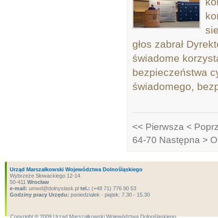
ko
ko
si
głos zabrał Dyre
świadome korzysta
bezpieczeństwa cy
świadomego, bezp
<< Pierwsza
< Popr
64-70
Następna >
O
Urząd Marszałkowski Województwa Dolnośląskiego
Wybrzeże Słowackiego 12-14
50-411
Wrocław
e-mail:
umwd@dolnyslask.pl
tel.:
(+48 71) 776 90 53
Godziny pracy Urzędu:
poniedziałek - piątek: 7.30 - 15.30
Copyright ® 2009 Urząd Marszałkowski Województwa Dolnośląskiego