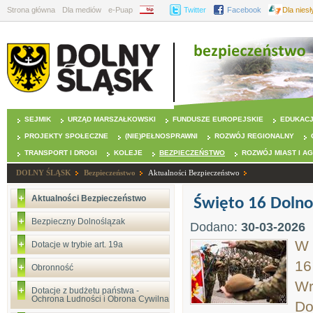
Strona główna
Dla mediów
e-Puap
BIP
Twitter
Facebook
Dla nies
SEJMIK
URZĄD MARSZAŁKOWSKI
FUNDUSZE EUROPEJSKIE
EDUKAC
PROJEKTY SPOŁECZNE
(NIE)PEŁNOSPRAWNI
ROZWÓJ REGIONALNY
TRANSPORT I DROGI
KOLEJE
BEZPIECZEŃSTWO
ROZWÓJ MIAST I A
DOLNY ŚLĄSK
Bezpieczeństwo
Aktualności Bezpieczeństwo
Aktualności Bezpieczeństwo
Święto 16 Dolno
Bezpieczny Dolnoślązak
Dodano:
30-03-2026
W 
Dotacje w trybie art. 19a
16
Obronność
Wr
Dotacje z budżetu państwa -
Ochrona Ludności i Obrona Cywilna
Do