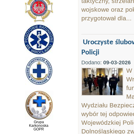
taktyczny, strzela
wojskowe oraz po
przygotował dla...
Uroczyste ślubo
Policji
Dodano:
09-03-2026
W 
Wr
fu
Ma
Wydziału Bezpiecz
wybór tej odpowie
Wojewódzkiej Pol
Grupa
Karkonoska
GOPR
Dolnośląskiego z