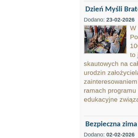
Dzień Myśli Bra
Dodano:
23-02-2026
W 
Po
10
to
skautowych na cał
urodzin założycie
zainteresowaniem 
ramach programu 
edukacyjne związa
Bezpieczna zima
Dodano:
02-02-2026