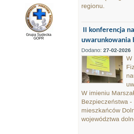
regionu.
II konferencja 
Grupa Sudecka
GOPR
uwarunkowania b
Dodano:
27-02-2026
W 
Fi
na
uw
W imieniu Marsza
Bezpieczeństwa - 
mieszkańców Doln
województwa doln