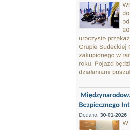
Wr
do
od
20
uroczyste przeka
Grupie Sudeckiej
zakupionego w ra
roku. Pojazd będz
działaniami poszu
Międzynarodowa 
Bezpiecznego In
Dodano:
30-01-2026
W 