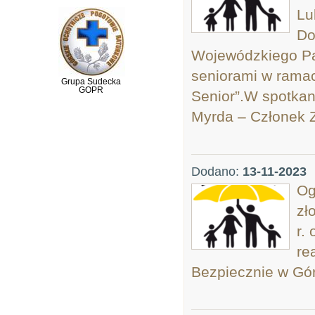
Lu
Do
Wojewódzkiego Pań
seniorami w ramac
Grupa Sudecka
GOPR
Senior”.W spotkan
Myrda – Członek 
Dodano:
13-11-2023
Og
zł
r.
re
Bezpiecznie w Gó