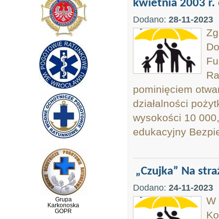
kwietnia 2003 r. o
Dodano:
28-11-2023
Zg
Do
Fu
Ra
pominięciem otwart
działalności pożyt
wysokości 10 000,
edukacyjny Bezpie
„Czujka” Na str
Dodano:
24-11-2023
W 
Grupa
Karkonoska
GOPR
Ko