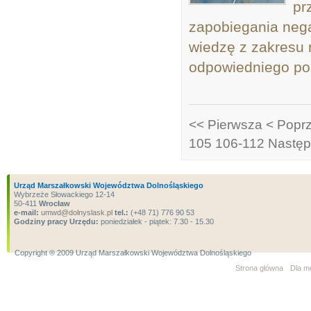
pr
zapobiegania nega
wiedzę z zakresu 
odpowiedniego pos
<< Pierwsza
< Popr
105
106-112
Następ
Urząd Marszałkowski Województwa Dolnośląskiego
Wybrzeże Słowackiego 12-14
50-411
Wrocław
e-mail:
umwd@dolnyslask.pl
tel.:
(+48 71) 776 90 53
Godziny pracy Urzędu:
poniedziałek - piątek: 7.30 - 15.30
Copyright ® 2009 Urząd Marszałkowski Województwa Dolnośląskiego
Strona główna
Dla m