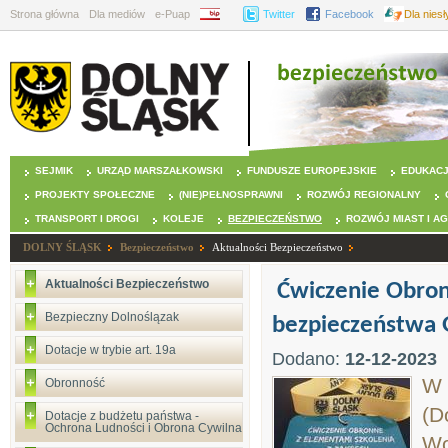
Strona główna
Dla mediów
e-Puap
BIP
Twitter
Facebook
Dla nies
SEJMIK
URZĄD MARSZAŁKOWSKI
FUNDUSZE EUROPEJSKIE
EDUKAC
PROJEKTY SPOŁECZNE
(NIE)PEŁNOSPRAWNI
ROZWÓJ REGIONALNY
TRANSPORT I DROGI
KOLEJE
BEZPIECZEŃSTWO
ROZWÓJ MIAST I A
DOLNY ŚLĄSK
Bezpieczeństwo
Aktualności Bezpieczeństwo
Aktualności Bezpieczeństwo
Ćwiczenie Obron
Bezpieczny Dolnoślązak
bezpieczeństwa 
Dotacje w trybie art. 19a
Dodano:
12-12-2023
W 
Obronność
(D
Dotacje z budżetu państwa -
Ochrona Ludności i Obrona Cywilna
Wo