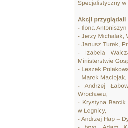
Specjalistyczny w
Akcji przyglądali 
- Ilona Antoniszyn
- Jerzy Michalak
- Janusz Turek, P
- Izabela Walcz
Ministerstwie Gos
- Leszek Polakowsk
- Marek Maciejak
- Andrzej Łabo
Wrocławiu,
- Krystyna Barcik
w Legnicy,
- Andrzej Hap – D
- bryg. Adam K