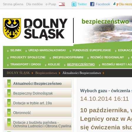
Strona główna
Dla mediów
e-Puap
BIP
Twitter
Facebook
Dla nies
SEJMIK
URZĄD MARSZAŁKOWSKI
FUNDUSZE EUROPEJSKIE
EDUKAC
PROJEKTY SPOŁECZNE
(NIE)PEŁNOSPRAWNI
ROZWÓJ REGIONALNY
TRANSPORT I DROGI
KOLEJE
BEZPIECZEŃSTWO
ROZWÓJ MIAST I A
DOLNY ŚLĄSK
Bezpieczeństwo
Aktualności Bezpieczeństwo
Aktualności Bezpieczeństwo
Wybuch gazu - ćwiczenia 
Bezpieczny Dolnoślązak
14.10.2014 16:11
Dotacje w trybie art. 19a
10 października,
Obronność
Legnicy oraz w A
Dotacje z budżetu państwa -
się ćwiczenia sł
Ochrona Ludności i Obrona Cywilna