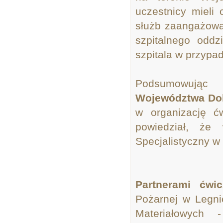
uczestnicy mieli
służb zaangażowa
szpitalnego odd
szpitala w przyp
Podsumowując ć
Województwa Dol
w organizację ć
powiedział, że 
Specjalistyczny w
Partnerami ćwic
Pożarnej w Legni
Materiałowych 