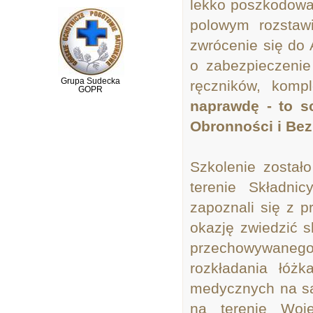
lekko poszkodowan
polowym rozstaw
zwrócenie się do 
o zabezpieczenie
Grupa Sudecka
ręczników, komp
GOPR
naprawdę - to s
Obronności i Be
Szkolenie został
terenie Składni
zapoznali się z 
okazję zwiedzić s
przechowywanego 
rozkładania łóż
medycznych na sa
na terenie Woje