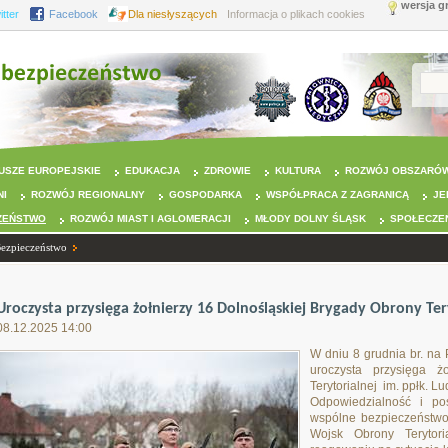
wersja g
itter
Facebook
Dla niesłyszących
Informacja o plikach cookies
USZE EUROPEJSKIE
EDUKACJA
ZDROWIE
KULTURA
ROZWÓJ OBSZARÓW
NI
ROZWÓJ REGIONALNY
GOSPODARKA
WSPÓŁPRACA Z ZAGRANICĄ
JE
ZEŃSTWO
ROZWÓJ MIAST I AGLOMERACJI
MŁODY DOLNY ŚLĄSK
SPOŁECZE
Bezpieczeństwo
Uroczysta przysięga żołnierzy 16 Dolnośląskiej Brygady Obrony Ter
08.12.2025 14:00
W dniu 8 grudnia br. na
uroczysta przysięga ż
Terytorialnej im. ppłk. L
Odpowiedzialność i po
wspólne bezpieczeństwo,
Wojsk Obrony Terytori