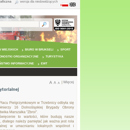
raficzna
wersja dla niedowidzących
 WIEJSKICH
BIURO W BRUKSELI
SPORT
DNOSTKI ORGANIZACYJNE
TURYSTYKA
ŃSTWO INFORMACYJNE
EWT
A
|
Więcej
A
A
ytorialnej
 Placu Pielgrzymkowym w Trzebnicy odbyła się
ołnierzy 16 Dolnośląskiej Brygady Obrony
udwika Marszałka "Zbroi".
święcenie to wartości, które budują nasze
 dlatego należy pamiętać jak ważna jest rola
alnej w umacnianiu lokalnych wspólnot i