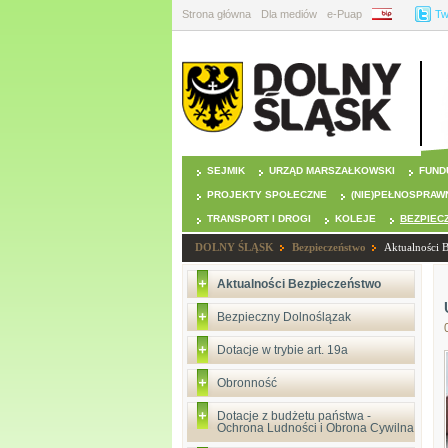
Strona główna
Dla mediów
e-Puap
BIP
Tw
SEJMIK
URZĄD MARSZAŁKOWSKI
FUND
PROJEKTY SPOŁECZNE
(NIE)PEŁNOSPRAW
TRANSPORT I DROGI
KOLEJE
BEZPIEC
DOLNY ŚLĄSK
Bezpieczeństwo
Aktualności 
Aktualności Bezpieczeństwo
Bezpieczny Dolnoślązak
Dotacje w trybie art. 19a
Obronność
Dotacje z budżetu państwa -
Ochrona Ludności i Obrona Cywilna