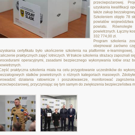
przeciwpożarowej. Pr
uzyskania kwalifikacji o
także zakup bezzałogowy
Szkoleniem objęto 78 s
powiatów województwa 
powiatu. Równolegl
powietrznych. Łączny ko
332 774,00 zł.
Program szkolenia zo
obejmował zarówno częś
uzyskania certyfikatu było ukończenie szkolenia na platformie e-learningowej, 
zaliczenie praktycznych zajęć lotniczych. W trakcie szkolenia strażacy zapoznali si
procedurami operacyjnymi, zasadami bezpiecznego wykonywania lotów oraz b
powietrznych.
Część praktyczna szkolenia miała na celu przygotowanie uczestników do wykony
bezzałogowych statków powietrznych o różnych kategoriach masowych. Zdobyte
prowadzić działania ratownicze i poszukiwawcze, monitorować zagrożeni
przeciwpożarowej, przyczyniając się tym samym do zwiększenia bezpieczeństwa 