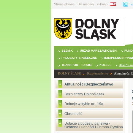
Strona główna
Dla mediów
e-Puap
BIP
Tw
SEJMIK
URZĄD MARSZAŁKOWSKI
FUND
PROJEKTY SPOŁECZNE
(NIE)PEŁNOSPRAW
TRANSPORT I DROGI
KOLEJE
BEZPIEC
DOLNY ŚLĄSK
Bezpieczeństwo
Aktualności 
Aktualności Bezpieczeństwo
Bezpieczny Dolnoślązak
Dotacje w trybie art. 19a
Obronność
Dotacje z budżetu państwa -
Ochrona Ludności i Obrona Cywilna