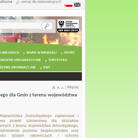
raficzna
wersja dla niedowidzących
 WIEJSKICH
BIURO W BRUKSELI
SPORT
DNOSTKI ORGANIZACYJNE
TURYSTYKA
ŃSTWO INFORMACYJNE
EWT
A
|
Więcej
A
A
nego dla Gmin z terenu województwa
Województwa Dolnośląskiego zaplanował i
owy projekt szkoleniowy dla strażaków
arnych z terenu województwa dolnośląskiego,
odniesienie poziomu bezpieczeństwa oraz
ności działań ratowniczych i ochrony