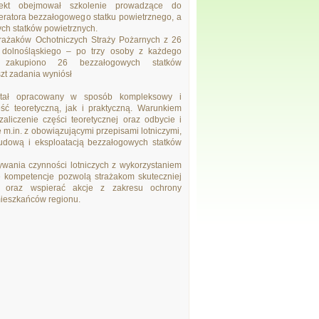
ojekt obejmował szkolenie prowadzące do
peratora bezzałogowego statku powietrznego, a
ch statków powietrznych.
trażaków Ochotniczych Straży Pożarnych z 26
dolnośląskiego – po trzy osoby z każdego
e zakupiono 26 bezzałogowych statków
szt zadania wyniósł
stał opracowany w sposób kompleksowy i
ć teoretyczną, jak i praktyczną. Warunkiem
zaliczenie części teoretycznej oraz odbycie i
ę m.in. z obowiązującymi przepisami lotniczymi,
udową i eksploatacją bezzałogowych statków
wania czynności lotniczych z wykorzystaniem
 kompetencje pozwolą strażakom skuteczniej
a oraz wspierać akcje z zakresu ochrony
mieszkańców regionu.