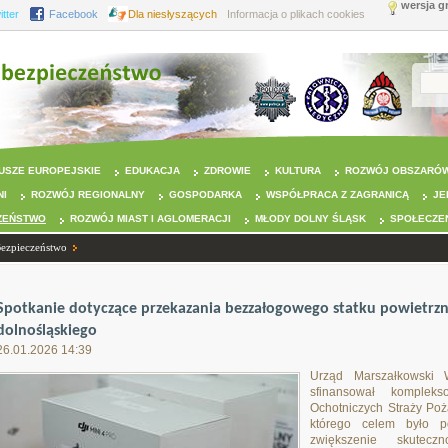
wersja g
itter
Facebook
Dla niesłyszących
Informacja o plikach cookies
USZE EUROPEJSKIE
EDUKACJA
ZDROWIE
KULTURA
ROZWÓJ OBSZARÓW
NI
ROZWÓJ REGIONALNY
GOSPODARKA
WSPÓŁPRACA Z ZAGRANICĄ
JE
ZEŃSTWO
ROZWÓJ MIAST I AGLOMERACJI
MŁODY DOLNY ŚLĄSK
SPOŁECZE
Bezpieczeństwo
Spotkanie dotyczące przekazania bezzałogowego statku powietrz
dolnośląskiego
26.01.2026 14:39
Urząd Marszałkowski 
sfinansował kompleks
Ochotniczych Straży Poż
którego celem było p
zwiększenie skutecz