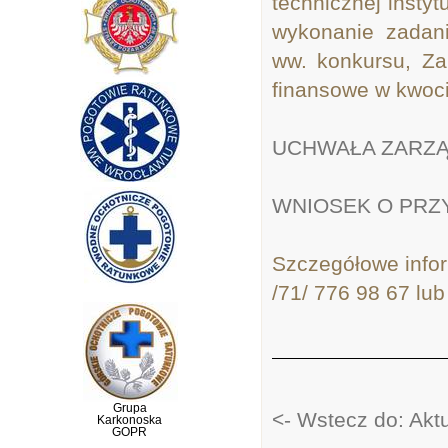
technicznej insty
wykonanie zadan
ww. konkursu, Za
finansowe w kwocie
UCHWAŁA ZARZĄ
WNIOSEK O PRZ
Szczegółowe infor
/71/ 776 98 67 lub
Grupa
<- Wstecz do: Akt
Karkonoska
GOPR