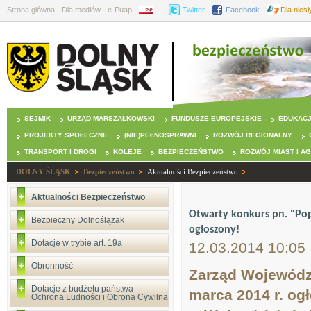
Strona główna
Dla mediów
e-Puap
BIP
Twitter
Facebook
Dla nies
SEJMIK
URZĄD MARSZAŁKOWSKI
FUNDUSZE EUROPEJSKIE
EDUKAC
PROJEKTY SPOŁECZNE
(NIE)PEŁNOSPRAWNI
ROZWÓJ REGIONALNY
TRANSPORT I DROGI
KOLEJE
BEZPIECZEŃSTWO
ROZWÓJ MIAST I A
DOLNY ŚLĄSK
Bezpieczeństwo
Aktualności Bezpieczeństwo
Aktualności Bezpieczeństwo
Otwarty konkurs pn. "Po
Bezpieczny Dolnoślązak
ogłoszony!
Dotacje w trybie art. 19a
12.03.2014 10:05
Obronność
Zarząd Województ
Dotacje z budżetu państwa -
marca 2014 r. og
Ochrona Ludności i Obrona Cywilna