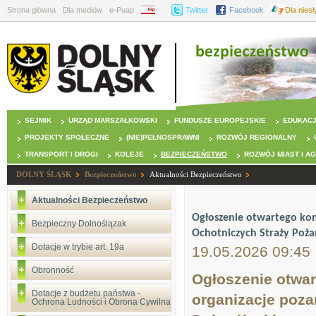
Strona główna
Dla mediów
e-Puap
BIP
Twitter
Facebook
Dla nies
SEJMIK
URZĄD MARSZAŁKOWSKI
FUNDUSZE EUROPEJSKIE
EDUKAC
PROJEKTY SPOŁECZNE
(NIE)PEŁNOSPRAWNI
ROZWÓJ REGIONALNY
TRANSPORT I DROGI
KOLEJE
BEZPIECZEŃSTWO
ROZWÓJ MIAST I A
DOLNY ŚLĄSK
Bezpieczeństwo
Aktualności Bezpieczeństwo
Aktualności Bezpieczeństwo
Ogłoszenie otwartego kon
Bezpieczny Dolnoślązak
Ochotniczych Straży Poż
Dotacje w trybie art. 19a
19.05.2026 09:45
Obronność
Ogłoszenie otwar
Dotacje z budżetu państwa -
organizacje poz
Ochrona Ludności i Obrona Cywilna