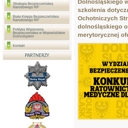
Dolnośląskiego w
Strategia Bezpieczeństwa
Narodowego RP
szkolenia dotyc
Biała Księga Bezpieczeństwa
Ochotniczych St
Narodowego RP
dolnośląskiego o
Polityka Wspierania
Bezpieczeństwa w Województwie
merytorycznej ofe
Dolnośląskim
Kontakt
PARTNERZY