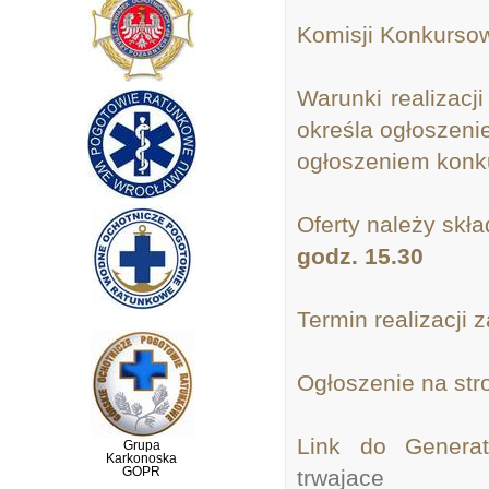
Komisji Konkursow
Warunki realizacj
określa ogłoszeni
ogłoszeniem kon
Oferty należy skł
godz. 15.30
Termin realizacji
Ogłoszenie na str
Link do Gener
Grupa
Karkonoska
GOPR
trwajace