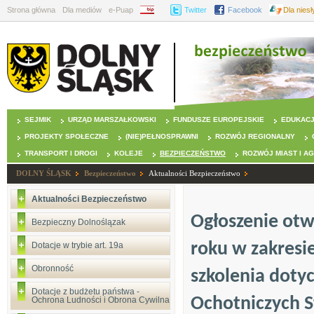
Strona główna
Dla mediów
e-Puap
BIP
Twitter
Facebook
Dla nies
SEJMIK
URZĄD MARSZAŁKOWSKI
FUNDUSZE EUROPEJSKIE
EDUKAC
PROJEKTY SPOŁECZNE
(NIE)PEŁNOSPRAWNI
ROZWÓJ REGIONALNY
TRANSPORT I DROGI
KOLEJE
BEZPIECZEŃSTWO
ROZWÓJ MIAST I A
DOLNY ŚLĄSK
Bezpieczeństwo
Aktualności Bezpieczeństwo
Aktualności Bezpieczeństwo
Ogłoszenie otw
Bezpieczny Dolnoślązak
roku w zakresi
Dotacje w trybie art. 19a
Obronność
szkolenia doty
Dotacje z budżetu państwa -
Ochotniczych S
Ochrona Ludności i Obrona Cywilna