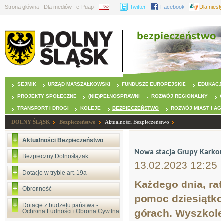
Strona główna
Dla mediów
e-Puap
BIP
Twitter
Facebook
Dla nies
SEJMIK
URZĄD MARSZAŁKOWSKI
FUNDUSZE EUROPEJSKIE
EDUKAC
PROJEKTY SPOŁECZNE
(NIE)PEŁNOSPRAWNI
ROZWÓJ REGIONALNY
TRANSPORT I DROGI
KOLEJE
BEZPIECZEŃSTWO
ROZWÓJ MIAST I A
DOLNY ŚLĄSK
Bezpieczeństwo
Aktualności Bezpieczeństwo
Aktualności Bezpieczeństwo
Nowa stacja Grupy Karko
Bezpieczny Dolnoślązak
13.02.2023 12:25
Dotacje w trybie art. 19a
Każdego dnia, ra
Obronność
pomoc dziesiątko
Dotacje z budżetu państwa -
górach. Wyszkol
Ochrona Ludności i Obrona Cywilna