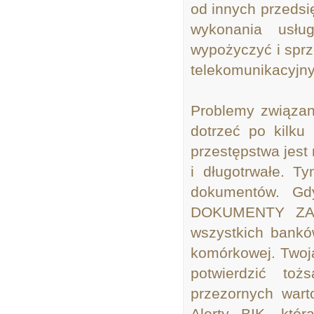
od innych przedsi
wykonania usłu
wypożyczyć i spr
telekomunikacyjn
Problemy związa
dotrzeć po kilku
przestępstwa jest 
i długotrwałe. T
dokumentów. Gd
DOKUMENTY ZAST
wszystkich banków
komórkowej. Twoja
potwierdzić to
przezornych wart
Alerty BIK, któ