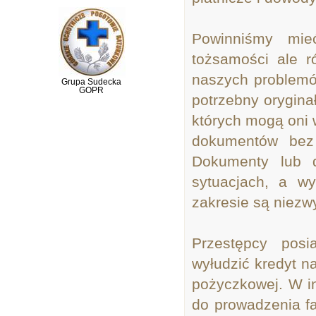
Powinniśmy mie
tożsamości ale r
naszych problemów
Grupa Sudecka
GOPR
potrzebny orygina
których mogą oni 
dokumentów bez 
Dokumenty lub 
sytuacjach, a w
zakresie są niezwy
Przestępcy pos
wyłudzić kredyt n
pożyczkowej. W i
do prowadzenia fa