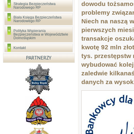
dowodu tożsamości
Strategia Bezpieczeństwa
Narodowego RP
problemy związa
Biała Księga Bezpieczeństwa
Niech na naszą wy
Narodowego RP
pierwszych miesi
Polityka Wspierania
Bezpieczeństwa w Województwie
transakcje oszuk
Dolnośląskim
kwotę 92 mln zło
Kontakt
tys. przestępstw
PARTNERZY
wybudować kolejn
zaledwie kilkana
danych za wysok