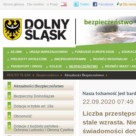
Strona główna
Dla mediów
e-Puap
BIP
Twitter
Facebook
Dla nies
SEJMIK
URZĄD MARSZAŁKOWSKI
FUNDUSZE EUROPEJSKIE
EDUKAC
PROJEKTY SPOŁECZNE
(NIE)PEŁNOSPRAWNI
ROZWÓJ REGIONALNY
TRANSPORT I DROGI
KOLEJE
BEZPIECZEŃSTWO
ROZWÓJ MIAST I A
DOLNY ŚLĄSK
Bezpieczeństwo
Aktualności Bezpieczeństwo
Aktualności Bezpieczeństwo
Nasza tożsamość jest bar
Bezpieczny Dolnoślązak
22.09.2020 07:49
Dotacje w trybie art. 19a
Liczba przestęps
Obronność
stale wzrasta. N
Dotacje z budżetu państwa -
świadomości dot
Ochrona Ludności i Obrona Cywilna