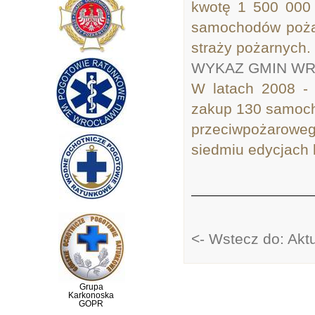
kwotę 1 500 000 
samochodów pożar
straży pożarnych.
WYKAZ GMIN WR
W latach 2008 -
zakup 130 samoch
przeciwpożarowe
siedmiu edycjach k
<- Wstecz do: Akt
Grupa
Karkonoska
GOPR