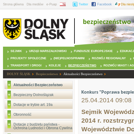
Strona główna
Dla mediów
e-Puap
BIP
Twitter
Facebook
Dla nies
SEJMIK
URZĄD MARSZAŁKOWSKI
FUNDUSZE EUROPEJSKIE
EDUKAC
PROJEKTY SPOŁECZNE
(NIE)PEŁNOSPRAWNI
ROZWÓJ REGIONALNY
TRANSPORT I DROGI
KOLEJE
BEZPIECZEŃSTWO
ROZWÓJ MIAST I A
DOLNY ŚLĄSK
Bezpieczeństwo
Aktualności Bezpieczeństwo
Aktualności Bezpieczeństwo
Konkurs "Poprawa bezpie
Bezpieczny Dolnoślązak
25.04.2014 09:08
Dotacje w trybie art. 19a
Sejmik Województ
Obronność
2014 r. rozstrzy
Dotacje z budżetu państwa -
Województwie Do
Ochrona Ludności i Obrona Cywilna