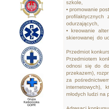
szkole,
• promowanie post
profilaktycznych
odurzających,
• kreowanie alter
skierowanej do u
Przedmiot konkur
Przedmiotem konk
odnosi się do do
przekazem), rozpr
za pośrednictwem
internetowych), 
młodych ludzi na
Grupa
Karkonoska
GOPR
Adresaci konkursu