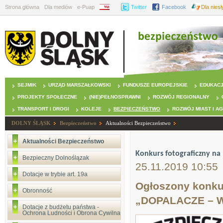
Strona główna
Dla mediów
e-Puap
BIP
Twitter
Facebook
Dla nies
SEJMIK
URZĄD MARSZAŁKOWSKI
FUNDUSZE EUROPEJSKIE
EDUKAC
PROJEKTY SPOŁECZNE
(NIE)PEŁNOSPRAWNI
ROZWÓJ REGIONALNY
TRANSPORT I DROGI
KOLEJE
BEZPIECZEŃSTWO
ROZWÓJ MIAST I A
DOLNY ŚLĄSK
Bezpieczeństwo
Aktualności Bezpieczeństwo
Aktualności Bezpieczeństwo
Konkurs fotograficzny na
Bezpieczny Dolnoślązak
25.11.2019 10:55
Dotacje w trybie art. 19a
Ogłoszony konkur
Obronność
„DOPALACZE – WY
Dotacje z budżetu państwa -
Ochrona Ludności i Obrona Cywilna