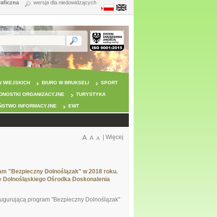
raficzna
wersja dla niedowidzących
 WIEJSKICH
BIURO W BRUKSELI
SPORT
DNOSTKI ORGANIZACYJNE
TURYSTYKA
ŃSTWO INFORMACYJNE
EWT
A
|
Więcej
A
A
am "Bezpieczny Dolnoślązak" w 2018 roku.
bie Dolnośląskiego Ośrodka Doskonalenia
augurującą program "Bezpieczny Dolnoślązak"