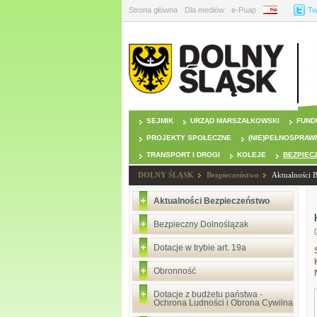
Strona główna
Dla mediów
e-Puap
BIP
Tw
SEJMIK
URZĄD MARSZAŁKOWSKI
FUND
PROJEKTY SPOŁECZNE
(NIE)PEŁNOSPRAW
TRANSPORT I DROGI
KOLEJE
BEZPIEC
DOLNY ŚLĄSK
Bezpieczeństwo
Aktualności 
Aktualności Bezpieczeństwo
Bezpieczny Dolnoślązak
Dotacje w trybie art. 19a
Obronność
Dotacje z budżetu państwa -
Ochrona Ludności i Obrona Cywilna