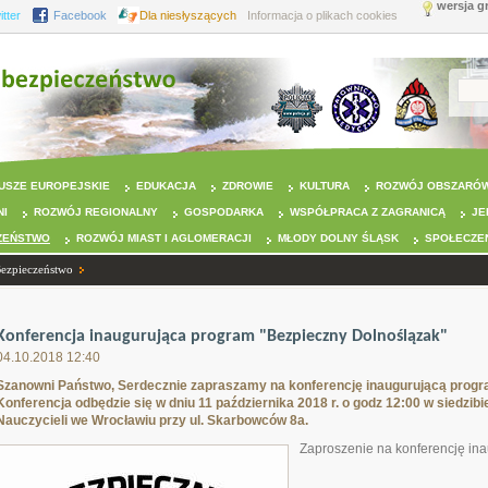
wersja g
itter
Facebook
Dla niesłyszących
Informacja o plikach cookies
USZE EUROPEJSKIE
EDUKACJA
ZDROWIE
KULTURA
ROZWÓJ OBSZARÓW
NI
ROZWÓJ REGIONALNY
GOSPODARKA
WSPÓŁPRACA Z ZAGRANICĄ
JE
ZEŃSTWO
ROZWÓJ MIAST I AGLOMERACJI
MŁODY DOLNY ŚLĄSK
SPOŁECZE
Bezpieczeństwo
Konferencja inaugurująca program "Bezpieczny Dolnoślązak"
04.10.2018 12:40
Szanowni Państwo, Serdecznie zapraszamy na konferencję inaugurującą progr
Konferencja odbędzie się w dniu 11 października 2018 r. o godz 12:00 w siedzi
Nauczycieli we Wrocławiu przy ul. Skarbowców 8a.
Zaproszenie na konferencję in